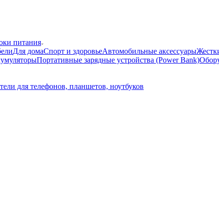
локи питания
бели
Для дома
Спорт и здоровье
Автомобильные аксессуары
Жестки
кумуляторы
Портативные зарядные устройства (Power Bank)
Обору
тели для телефонов, планшетов, ноутбуков