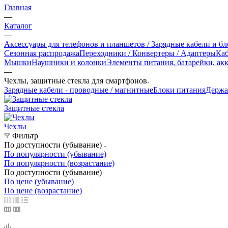
Главная
—
Каталог
—
Аксессуары для телефонов и планшетов / Зарядные кабели и б
Сезонная распродажа
Переходники / Конвертеры / Адаптеры
Ка
Мышки
Наушники и колонки
Элементы питания, батарейки, ак
—
Чехлы, защитные стекла для смартфонов
Зарядные кабели - проводные / магнитные
Блоки питания
Держа
Защитные стекла
Чехлы
Фильтр
По доступности (убывание)
По популярности (убывание)
По популярности (возрастание)
По доступности (убывание)
По цене (убывание)
По цене (возрастание)