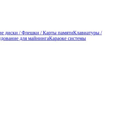
е диски / Флешки / Карты памяти
Клавиатуры /
дование для майнинга
Караоке системы