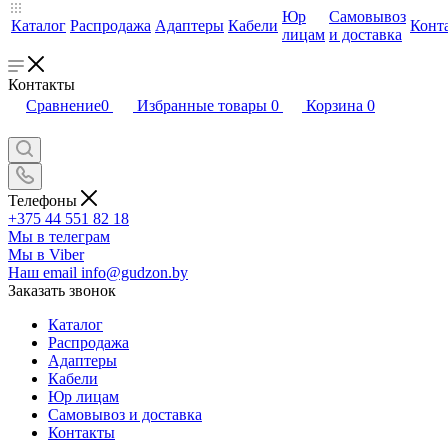
Юр
Самовывоз
Каталог
Распродажа
Адаптеры
Кабели
Конт
лицам
и доставка
Контакты
Сравнение
0
Избранные товары
0
Корзина
0
Телефоны
+375 44 551 82 18
Мы в телеграм
Мы в Viber
Наш email
info@gudzon.by
Заказать звонок
Каталог
Распродажа
Адаптеры
Кабели
Юр лицам
Самовывоз и доставка
Контакты