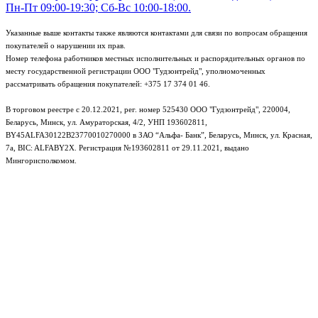
Пн-Пт 09:00-19:30; Сб-Вс 10:00-18:00.
Указанные выше контакты также являются контактами для связи по вопросам обращения
покупателей о нарушении их прав.
Номер телефона работников местных исполнительных и распорядительных органов по
месту государственной регистрации ООО "Гудзонтрейд", уполномоченных
рассматривать обращения покупателей: +375 17 374 01 46.
В торговом реестре с 20.12.2021, рег. номер 525430 ООО "Гудзонтрейд", 220004,
Беларусь, Минск, ул. Амураторская, 4/2, УНП 193602811,
BY45ALFA30122B23770010270000 в ЗАО “Альфа- Банк”, Беларусь, Минск, ул. Красная,
7а, BIC: ALFABY2X. Регистрация №193602811 от 29.11.2021, выдано
Мингорисполкомом.
e-mail: info@gudzon.by © 2017–2026 gudzon.by