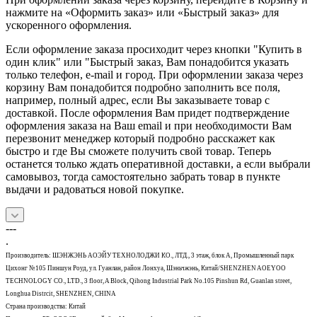
нажмите на «Оформить заказ» или «Быстрый заказ» для
ускоренного оформления.
Если оформление заказа просиходит через кнопки "Купить в
один клик" или "Быстрый заказ, Вам понадобится указать
только телефон, e-mail и город. При оформлении заказа через
корзину Вам понадобится подробно заполнить все поля,
например, полный адрес, если Вы заказываете товар с
доставкой. После оформления Вам придет подтверждение
оформления заказа на Ваш email и при необходимости Вам
перезвонит менеджер который подробно расскажет как
быстро и где Вы сможете получить свой товар. Теперь
останется только ждать оперативной доставки, а если выбрали
самовывоз, тогда самостоятельно забрать товар в пункте
выдачи и радоваться новой покупке.
---
.
Производитель: ШЭНЖЭНЬ АОЭЙУ ТЕХНОЛОДЖИ КО., ЛТД., 3 этаж, блок А, Промышленный парк
Цихонг №105 Пиншун Роуд, ул. Гуанлан, район Лонхуа, Шэньчжэнь, Китай/SHENZHEN AOEYOO
TECHNOLOGY CO., LTD., 3 floor, A Block, Qihong Industrial Park No.105 Pinshun Rd, Guanlan street,
Longhua Distrcit, SHENZHEN, CHINA
Страна производства: Китай