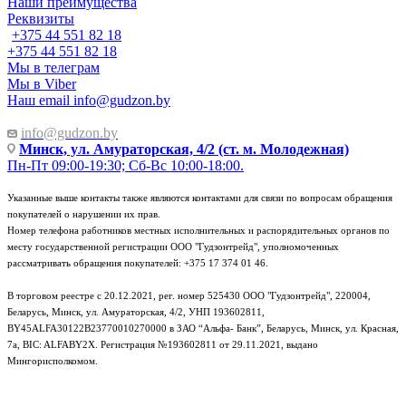
Наши преимущества
Реквизиты
+375 44 551 82 18
+375 44 551 82 18
Мы в телеграм
Мы в Viber
Наш email
info@gudzon.by
info@gudzon.by
Минск, ул. Амураторская, 4/2 (ст. м. Молодежная)
Пн-Пт 09:00-19:30; Сб-Вс 10:00-18:00.
Указанные выше контакты также являются контактами для связи по вопросам обращения
покупателей о нарушении их прав.
Номер телефона работников местных исполнительных и распорядительных органов по
месту государственной регистрации ООО "Гудзонтрейд", уполномоченных
рассматривать обращения покупателей: +375 17 374 01 46.
В торговом реестре с 20.12.2021, рег. номер 525430 ООО "Гудзонтрейд", 220004,
Беларусь, Минск, ул. Амураторская, 4/2, УНП 193602811,
BY45ALFA30122B23770010270000 в ЗАО “Альфа- Банк”, Беларусь, Минск, ул. Красная,
7а, BIC: ALFABY2X. Регистрация №193602811 от 29.11.2021, выдано
Мингорисполкомом.
e-mail: info@gudzon.by © 2017–2026 gudzon.by