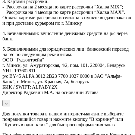
3. Картами рассрочки:
- Рассрочка на 2 месяца по карте рассрочки “Халва MIX”;
- Рассрочка на 4 месяца по карте рассрочки “Халва MAX”.
Оплата картами рассрочки возможна в пункте выдачи заказов
и при доставке курьером по г. Минску.
4. Безналичными: зачисление денежных средств на р/с через
банк.
5. Безналичными для юридических лиц: банковский перевод
на р/с по следующим реквизитам:
ООО "Гудзонтрейд"
г. Минск, ул. Амураторская, 4/2, пом. 101, 220004, Беларусь
УНП 193602811
р/с BY45 ALFA 3012 2B23 7700 1027 0000 в ЗАО "Альфа-
Банк", г. Минск, ул. Красная, 7а, Беларусь
БИК / SWIFT: ALFABY2X
Директор Радкевич М.А. на основании Устава
Для покупки товара в нашем интернет-магазине выберите
понравившийся товар и нажмите кнопку "В корзину" или
"Купить в один клик" для быстрого оформления заказа.
При оформлении заказа через корзину, перейдите в Корзину и