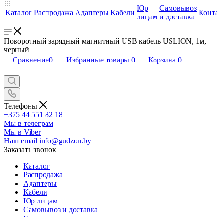
Юр
Самовывоз
Каталог
Распродажа
Адаптеры
Кабели
Конт
лицам
и доставка
Поворотный зарядный магнитный USB кабель USLION, 1м,
черный
Сравнение
0
Избранные товары
0
Корзина
0
Телефоны
+375 44 551 82 18
Мы в телеграм
Мы в Viber
Наш email
info@gudzon.by
Заказать звонок
Каталог
Распродажа
Адаптеры
Кабели
Юр лицам
Самовывоз и доставка