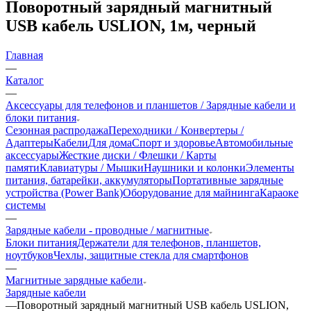
Поворотный зарядный магнитный
USB кабель USLION, 1м, черный
Главная
—
Каталог
—
Аксессуары для телефонов и планшетов / Зарядные кабели и
блоки питания
Сезонная распродажа
Переходники / Конвертеры /
Адаптеры
Кабели
Для дома
Спорт и здоровье
Автомобильные
аксессуары
Жесткие диски / Флешки / Карты
памяти
Клавиатуры / Мышки
Наушники и колонки
Элементы
питания, батарейки, аккумуляторы
Портативные зарядные
устройства (Power Bank)
Оборудование для майнинга
Караоке
системы
—
Зарядные кабели - проводные / магнитные
Блоки питания
Держатели для телефонов, планшетов,
ноутбуков
Чехлы, защитные стекла для смартфонов
—
Магнитные зарядные кабели
Зарядные кабели
—
Поворотный зарядный магнитный USB кабель USLION,