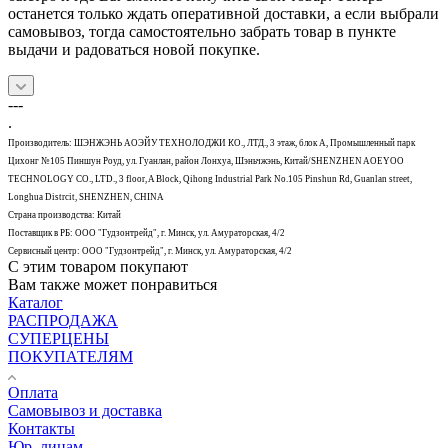
останется только ждать оперативной доставки, а если выбрали
самовывоз, тогда самостоятельно забрать товар в пункте
выдачи и радоваться новой покупке.
---
.
Производитель: ШЭНЖЭНЬ АОЭЙУ ТЕХНОЛОДЖИ КО., ЛТД., 3 этаж, блок А, Промышленный парк
Цихонг №105 Пиншун Роуд, ул. Гуанлан, район Лонхуа, Шэньчжэнь, Китай/SHENZHEN AOEYOO
TECHNOLOGY CO., LTD., 3 floor, A Block, Qihong Industrial Park No.105 Pinshun Rd, Guanlan street,
Longhua Distrcit, SHENZHEN, CHINA
Страна производства: Китай
Поставщик в РБ: ООО "Гудзонтрейд", г. Минск, ул. Амураторская, 4/2
Сервисный центр: ООО "Гудзонтрейд", г. Минск, ул. Амураторская, 4/2
С этим товаром покупают
Вам также может понравиться
Каталог
РАСПРОДАЖА
СУПЕРЦЕНЫ
ПОКУПАТЕЛЯМ
Оплата
Самовывоз и доставка
Контакты
Юр. лицам