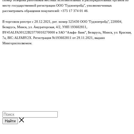
Номер телефона работников местных исполнительных и распорядительных органов по
месту государственной регистрации ООО "Гудзонтрейд", уполномоченных
рассматривать обращения покупателей: +375 17 374 01 46.
В торговом реестре с 20.12.2021, рег. номер 525430 ООО "Гудзонтрейд", 220004,
Беларусь, Минск, ул. Амураторская, 4/2, УНП 193602811,
BY45ALFA30122B23770010270000 в ЗАО “Альфа- Банк”, Беларусь, Минск, ул. Красная,
7а, BIC: ALFABY2X. Регистрация №193602811 от 29.11.2021, выдано
Мингорисполкомом.
e-mail: info@gudzon.by © 2017–2026 gudzon.by
Найти