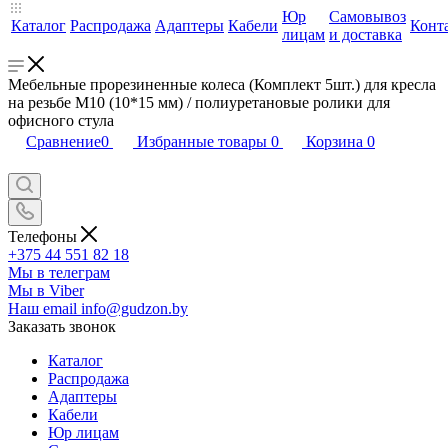
Юр
Самовывоз
Каталог
Распродажа
Адаптеры
Кабели
Конт
лицам
и доставка
Мебельные прорезиненные колеса (Комплект 5шт.) для кресла
на резьбе M10 (10*15 мм) / полиуретановые ролики для
офисного стула
Сравнение
0
Избранные товары
0
Корзина
0
Телефоны
+375 44 551 82 18
Мы в телеграм
Мы в Viber
Наш email
info@gudzon.by
Заказать звонок
Каталог
Распродажа
Адаптеры
Кабели
Юр лицам