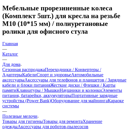
Мебельные прорезиненные колеса
(Комплект 5шт.) для кресла на резьбе
M10 (10*15 мм) / полиуретановые
ролики для офисного стула
Главная
—
Каталог
—
Для дома
Сезонная распродажа
Переходники / Конвертеры /
Адаптеры
Кабели
Спорт и здоровье
Автомобильные
аксессуары
Аксессуары для телефонов и планшетов / Зарядные
кабели и блоки питания
Жесткие диски / Флешки / Карты
памяти
Клавиатуры / Мышки
Наушники и колонки
Элементы
питания, батарейки, аккумуляторы
Портативные зарядные
устройства (Power Bank)
Оборудование для майнинга
Караоке
системы
—
Полезные мелочи
Товары для гигиены
Товары для ремонта
Хранение
одежды
Аксессуары для роботов-пылесосов