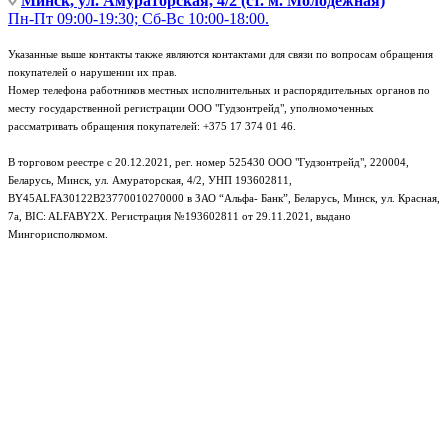
Минск, ул. Амураторская, 4/2 (ст. м. Молодежная)
Пн-Пт 09:00-19:30; Сб-Вс 10:00-18:00.
Указанные выше контакты также являются контактами для связи по вопросам обращения
покупателей о нарушении их прав.
Номер телефона работников местных исполнительных и распорядительных органов по
месту государственной регистрации ООО "Гудзонтрейд", уполномоченных
рассматривать обращения покупателей: +375 17 374 01 46.
В торговом реестре с 20.12.2021, рег. номер 525430 ООО "Гудзонтрейд", 220004,
Беларусь, Минск, ул. Амураторская, 4/2, УНП 193602811,
BY45ALFA30122B23770010270000 в ЗАО “Альфа- Банк”, Беларусь, Минск, ул. Красная,
7а, BIC: ALFABY2X. Регистрация №193602811 от 29.11.2021, выдано
Мингорисполкомом.
e-mail: info@gudzon.by © 2017–2026 gudzon.by