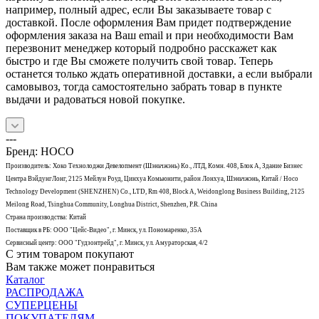
например, полный адрес, если Вы заказываете товар с
доставкой. После оформления Вам придет подтверждение
оформления заказа на Ваш email и при необходимости Вам
перезвонит менеджер который подробно расскажет как
быстро и где Вы сможете получить свой товар. Теперь
останется только ждать оперативной доставки, а если выбрали
самовывоз, тогда самостоятельно забрать товар в пункте
выдачи и радоваться новой покупке.
---
Бренд: HOCO
Производитель: Хоко Технолоджи Девелопмент (Шэньчжэнь) Ко., ЛТД, Комн. 408, Блок A, Здание Бизнес
Центра ВэйдунгЛонг, 2125 Мейлун Роуд, Цинхуа Комьюнити, район Лонхуа, Шэньчжэнь, Китай / Hoco
Technology Development (SHENZHEN) Co., LTD, Rm 408, Block A, Weidonglong Business Building, 2125
Meilong Road, Tsinghua Community, Longhua District, Shenzhen, P.R. China
Страна производства: Китай
Поставщик в РБ: ООО "Цейс-Видео", г. Минск, ул. Пономаренко, 35А
Сервисный центр: ООО "Гудзонтрейд", г. Минск, ул. Амураторская, 4/2
С этим товаром покупают
Вам также может понравиться
Каталог
РАСПРОДАЖА
СУПЕРЦЕНЫ
ПОКУПАТЕЛЯМ