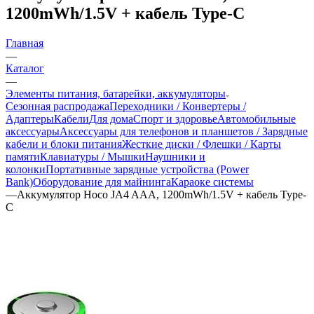
1200mWh/1.5V + кабель Type-C
Главная
—
Каталог
—
Элементы питания, батарейки, аккумуляторы
Сезонная распродажа
Переходники / Конвертеры /
Адаптеры
Кабели
Для дома
Спорт и здоровье
Автомобильные
аксессуары
Аксессуары для телефонов и планшетов / Зарядные
кабели и блоки питания
Жесткие диски / Флешки / Карты
памяти
Клавиатуры / Мышки
Наушники и
колонки
Портативные зарядные устройства (Power
Bank)
Оборудование для майнинга
Караоке системы
—
Аккумулятор Hoco JA4 AAA, 1200mWh/1.5V + кабель Type-
C