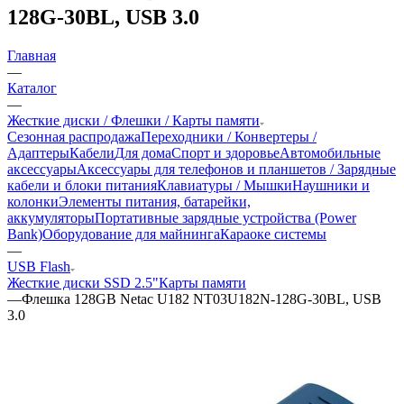
128G-30BL, USB 3.0
Главная
—
Каталог
—
Жесткие диски / Флешки / Карты памяти
Сезонная распродажа
Переходники / Конвертеры /
Адаптеры
Кабели
Для дома
Спорт и здоровье
Автомобильные
аксессуары
Аксессуары для телефонов и планшетов / Зарядные
кабели и блоки питания
Клавиатуры / Мышки
Наушники и
колонки
Элементы питания, батарейки,
аккумуляторы
Портативные зарядные устройства (Power
Bank)
Оборудование для майнинга
Караоке системы
—
USB Flash
Жесткие диски SSD 2.5"
Карты памяти
—
Флешка 128GB Netac U182 NT03U182N-128G-30BL, USB
3.0