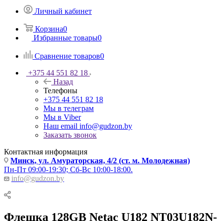
Личный кабинет
Корзина
0
Избранные товары
0
Сравнение товаров
0
+375 44 551 82 18
Назад
Телефоны
+375 44 551 82 18
Мы в телеграм
Мы в Viber
Наш email
info@gudzon.by
Заказать звонок
Контактная информация
Минск, ул. Амураторская, 4/2 (ст. м. Молодежная)
Пн-Пт 09:00-19:30; Сб-Вс 10:00-18:00.
info@gudzon.by
Флешка 128GB Netac U182 NT03U182N-