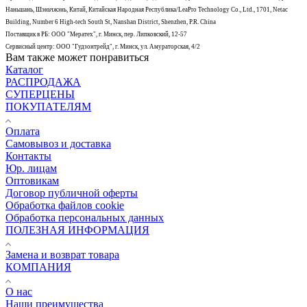
Наньшань, Шэньчжэнь, Китай, Китайская Народная Республика/LeaPro Technology Co., Ltd., 1701, Netac
Building, Number 6 High-tech South St, Nanshan District, Shenzhen, P.R. China
Поставщик в РБ: ООО "Мератех", г. Минск, пер. Липковский, 12-57
Сервисный центр: ООО "Гудзонтрейд", г. Минск, ул. Амураторская, 4/2
Вам также может понравиться
Каталог
РАСПРОДАЖА
СУПЕРЦЕНЫ
ПОКУПАТЕЛЯМ
Оплата
Самовывоз и доставка
Контакты
Юр. лицам
Оптовикам
Договор публичной оферты
Обработка файлов cookie
Обработка персональных данных
ПОЛЕЗНАЯ ИНФОРМАЦИЯ
Замена и возврат товара
КОМПАНИЯ
О нас
Наши преимущества