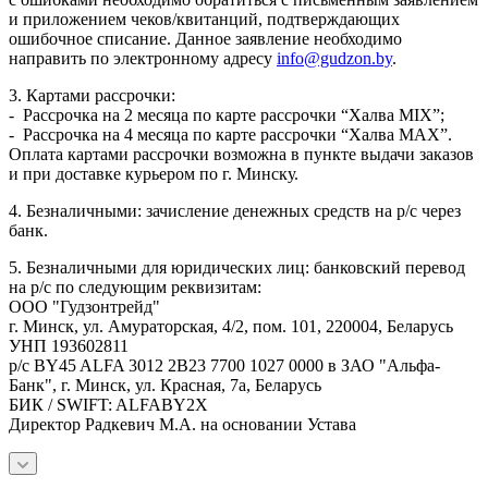
и приложением чеков/квитанций, подтверждающих
ошибочное списание. Данное заявление необходимо
направить по электронному адресу
info@gudzon.by
.
3. Картами рассрочки:
- Рассрочка на 2 месяца по карте рассрочки “Халва MIX”;
- Рассрочка на 4 месяца по карте рассрочки “Халва MAX”.
Оплата картами рассрочки возможна в пункте выдачи заказов
и при доставке курьером по г. Минску.
4. Безналичными: зачисление денежных средств на р/с через
банк.
5. Безналичными для юридических лиц: банковский перевод
на р/с по следующим реквизитам:
ООО "Гудзонтрейд"
г. Минск, ул. Амураторская, 4/2, пом. 101, 220004, Беларусь
УНП 193602811
р/с BY45 ALFA 3012 2B23 7700 1027 0000 в ЗАО "Альфа-
Банк", г. Минск, ул. Красная, 7а, Беларусь
БИК / SWIFT: ALFABY2X
Директор Радкевич М.А. на основании Устава