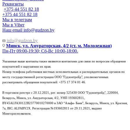
Реквизиты
+375 44 551 82 18
+375 44 551 82 18
Мы в телеграм
Мы в Viber
Наш email
info@gudzon.by
info@gudzon.by
Минск, ул. Амураторская, 4/2 (ст. м. Молодежная)
Пн-Пт 09:00-19:30; Сб-Вс 10:00-18:00.
Указанные выше контакты также являются контактами для связи по вопросам обращения
покупателей о нарушении их прав.
Номер телефона работников местных исполнительных и распорядительных органов по
месту государственной регистрации ООО "Гудзонтрейд", уполномоченных
рассматривать обращения покупателей: +375 17 374 01 46.
В торговом реестре с 20.12.2021, рег. номер 525430 ООО "Гудзонтрейд", 220004,
Беларусь, Минск, ул. Амураторская, 4/2, УНП 193602811,
BY45ALFA30122B23770010270000 в ЗАО “Альфа- Банк”, Беларусь, Минск, ул. Красная,
7а, BIC: ALFABY2X. Регистрация №193602811 от 29.11.2021, выдано
Мингорисполкомом.
e-mail: info@gudzon.by © 2017–2026 gudzon.by