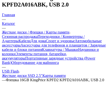
KPFD2A016ABK, USB 2.0
Главная
—
Каталог
—
Жесткие диски / Флешки / Карты памяти
Сезонная распродажа
Переходники / Конвертеры /
Адаптеры
Кабели
Для дома
Спорт и здоровье
Автомобильные
аксессуары
Аксессуары для телефонов и планшетов / Зарядные
кабели и блоки питания
Клавиатуры / Мышки
Наушники и
колонки
Элементы питания, батарейки,
аккумуляторы
Портативные зарядные устройства (Power
Bank)
Оборудование для майнинга
—
USB Flash
Жесткие диски SSD 2.5"
Карты памяти
—
Флешка 16GB KingPrice KPFD2 KPFD2A016ABK, USB 2.0