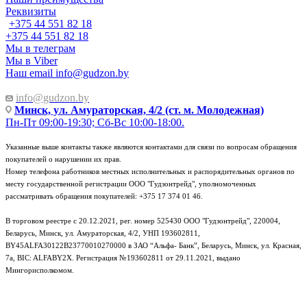
Реквизиты
+375 44 551 82 18
+375 44 551 82 18
Мы в телеграм
Мы в Viber
Наш email
info@gudzon.by
info@gudzon.by
Минск, ул. Амураторская, 4/2 (ст. м. Молодежная)
Пн-Пт 09:00-19:30; Сб-Вс 10:00-18:00.
Указанные выше контакты также являются контактами для связи по вопросам обращения
покупателей о нарушении их прав.
Номер телефона работников местных исполнительных и распорядительных органов по
месту государственной регистрации ООО "Гудзонтрейд", уполномоченных
рассматривать обращения покупателей: +375 17 374 01 46.
В торговом реестре с 20.12.2021, рег. номер 525430 ООО "Гудзонтрейд", 220004,
Беларусь, Минск, ул. Амураторская, 4/2, УНП 193602811,
BY45ALFA30122B23770010270000 в ЗАО “Альфа- Банк”, Беларусь, Минск, ул. Красная,
7а, BIC: ALFABY2X. Регистрация №193602811 от 29.11.2021, выдано
Мингорисполкомом.
e-mail: info@gudzon.by © 2017–2026 gudzon.by