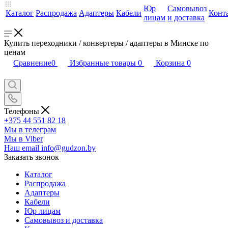
Юр
Самовывоз
Каталог
Распродажа
Адаптеры
Кабели
Конт
лицам
и доставка
Купить переходники / конвертеры / адаптеры в Минске по
ценам
Сравнение
0
Избранные товары
0
Корзина
0
Телефоны
+375 44 551 82 18
Мы в телеграм
Мы в Viber
Наш email
info@gudzon.by
Заказать звонок
Каталог
Распродажа
Адаптеры
Кабели
Юр лицам
Самовывоз и доставка