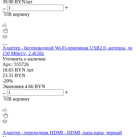
39.90
BYN
/шт
В корзину
Адаптер - беспроводной Wi-Fi-приемник USB2.0, антенна, до
150 Мбит/с, 2.4GHz
Уточнить о наличии
Арт.: 555726
18.65
BYN
/шт
23.31
BYN
-
20
%
Экономия
4.66
BYN
В корзину
Адаптер - переходник HDMI - HDMI, папа-папа, черный