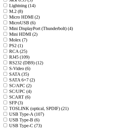
Lightning (
14
)
M.2 (
8
)
Micro HDMI (
2
)
MicroUSB (
6
)
Mini DisplayPort (Thunderbolt) (
4
)
Mini HDMI (
2
)
Molex (
7
)
PS2 (
1
)
RCA (
25
)
RJ45 (
109
)
RS232 (DB9) (
12
)
S-Video (
6
)
SATA (
35
)
SATA 6+7 (
2
)
SC/APC (
2
)
SC/UPC (
4
)
SCART (
6
)
SFP (
3
)
TOSLINK (optical, SPDIF) (
21
)
USB Type-A (
107
)
USB Type-B (
6
)
USB Type-C (
73
)