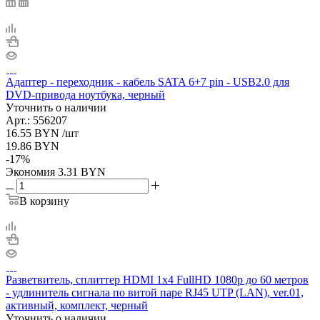
Адаптер - переходник - кабель SATA 6+7 pin - USB2.0 для
DVD-привода ноутбука, черный
Уточнить о наличии
Арт.: 556207
16.55
BYN
/шт
19.86
BYN
-
17
%
Экономия
3.31
BYN
В корзину
Разветвитель, сплиттер HDMI 1x4 FullHD 1080p до 60 метров
- удлинитель сигнала по витой паре RJ45 UTP (LAN), ver.01,
активный, комплект, черный
Уточнить о наличии