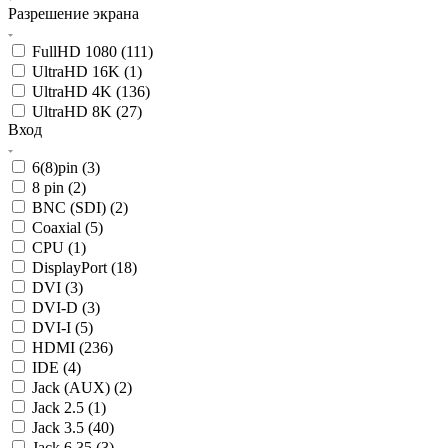
Разрешение экрана
FullHD 1080 (
111
)
UltraHD 16K (
1
)
UltraHD 4K (
136
)
UltraHD 8K (
27
)
Вход
6(8)pin (
3
)
8 pin (
2
)
BNC (SDI) (
2
)
Coaxial (
5
)
CPU (
1
)
DisplayPort (
18
)
DVI (
3
)
DVI-D (
3
)
DVI-I (
5
)
HDMI (
236
)
IDE (
4
)
Jack (AUX) (
2
)
Jack 2.5 (
1
)
Jack 3.5 (
40
)
Jack 6.35 (
3
)