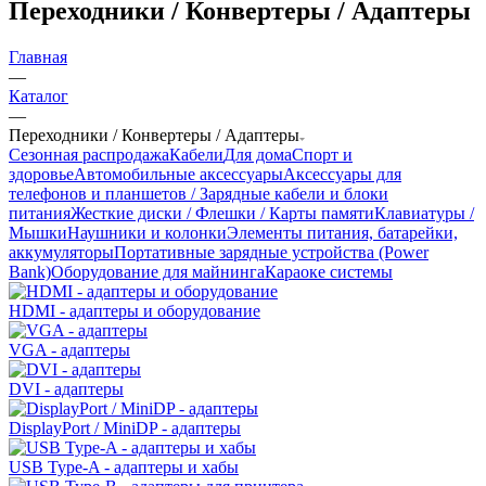
Переходники / Конвертеры / Адаптеры
Главная
—
Каталог
—
Переходники / Конвертеры / Адаптеры
Сезонная распродажа
Кабели
Для дома
Спорт и
здоровье
Автомобильные аксессуары
Аксессуары для
телефонов и планшетов / Зарядные кабели и блоки
питания
Жесткие диски / Флешки / Карты памяти
Клавиатуры /
Мышки
Наушники и колонки
Элементы питания, батарейки,
аккумуляторы
Портативные зарядные устройства (Power
Bank)
Оборудование для майнинга
Караоке системы
HDMI - адаптеры и оборудование
VGA - адаптеры
DVI - адаптеры
DisplayPort / MiniDP - адаптеры
USB Type-A - адаптеры и хабы