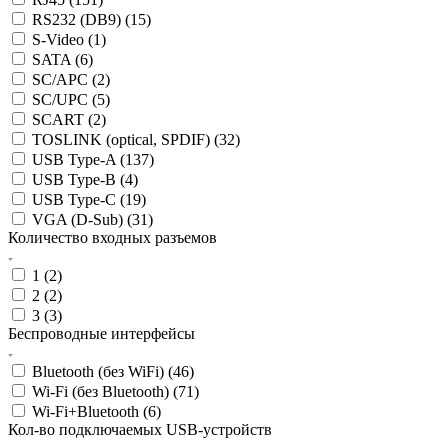
RS232 (DB9) (
15
)
S-Video (
1
)
SATA (
6
)
SC/APC (
2
)
SC/UPC (
5
)
SCART (
2
)
TOSLINK (optical, SPDIF) (
32
)
USB Type-A (
137
)
USB Type-B (
4
)
USB Type-C (
19
)
VGA (D-Sub) (
31
)
Количество входных разъемов
1 (
2
)
2 (
2
)
3 (
3
)
Беспроводные интерфейсы
Bluetooth (без WiFi) (
46
)
Wi-Fi (без Bluetooth) (
71
)
Wi-Fi+Bluetooth (
6
)
Кол-во подключаемых USB-устройств