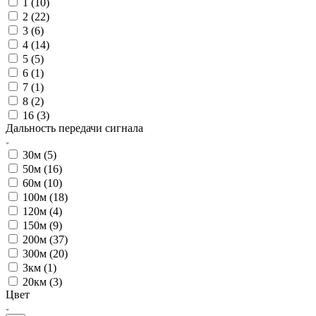
1 (
10
)
2 (
22
)
3 (
6
)
4 (
14
)
5 (
5
)
6 (
1
)
7 (
1
)
8 (
2
)
16 (
3
)
Дальность передачи сигнала
30м (
5
)
50м (
16
)
60м (
10
)
100м (
18
)
120м (
4
)
150м (
9
)
200м (
37
)
300м (
20
)
3км (
1
)
20км (
3
)
Цвет