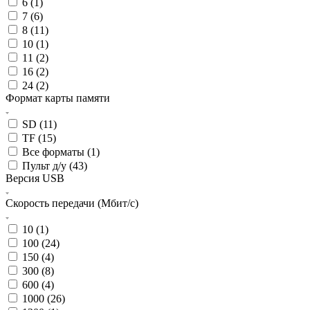
6 (
1
)
7 (
6
)
8 (
11
)
10 (
1
)
11 (
2
)
16 (
2
)
24 (
2
)
Формат карты памяти
SD (
11
)
TF (
15
)
Все форматы (
1
)
Пульт д/у (
43
)
Версия USB
Скорость передачи (Мбит/с)
10 (
1
)
100 (
24
)
150 (
4
)
300 (
8
)
600 (
4
)
1000 (
26
)