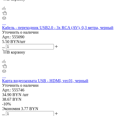
Кабель - переходник USB2.0 - 3x RCA (AV), 0,3 метра, черный
Уточнить о наличии
Арт.: 555090
5.50
BYN
/шт
В корзину
Карта видеозахвата USB - HDMI, ver.01, черный
Уточнить о наличии
Арт.: 555746
34.90
BYN
/шт
38.67
BYN
-
10
%
Экономия
3.77
BYN