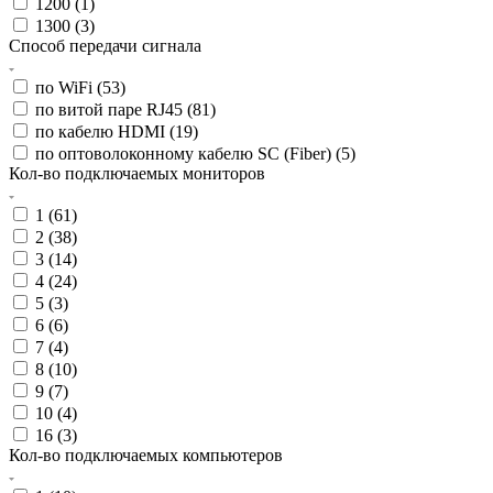
1200 (
1
)
1300 (
3
)
Способ передачи сигнала
по WiFi (
53
)
по витой паре RJ45 (
81
)
по кабелю HDMI (
19
)
по оптоволоконному кабелю SC (Fiber) (
5
)
Кол-во подключаемых мониторов
1 (
61
)
2 (
38
)
3 (
14
)
4 (
24
)
5 (
3
)
6 (
6
)
7 (
4
)
8 (
10
)
9 (
7
)
10 (
4
)
16 (
3
)
Кол-во подключаемых компьютеров