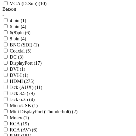
VGA (D-Sub) (
10
)
Выход
4 pin (
1
)
6 pin (
4
)
6(8)pin (
6
)
8 pin (
4
)
BNC (SDI) (
1
)
Coaxial (
5
)
DC (
3
)
DisplayPort (
17
)
DVI (
1
)
DVI-I (
1
)
HDMI (
275
)
Jack (AUX) (
11
)
Jack 3.5 (
79
)
Jack 6.35 (
4
)
MicroUSB (
1
)
Mini DisplayPort (Thunderbolt) (
2
)
Molex (
1
)
RCA (
19
)
RCA (AV) (
6
)
RJ45 (
151
)