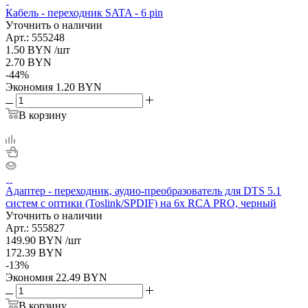
Кабель - переходник SATA - 6 pin
Уточнить о наличии
Арт.: 555248
1.50
BYN
/шт
2.70
BYN
-
44
%
Экономия
1.20
BYN
В корзину
Адаптер - переходник, аудио-преобразователь для DTS 5.1
систем с оптики (Toslink/SPDIF) на 6x RCA PRO, черный
Уточнить о наличии
Арт.: 555827
149.90
BYN
/шт
172.39
BYN
-
13
%
Экономия
22.49
BYN
В корзину