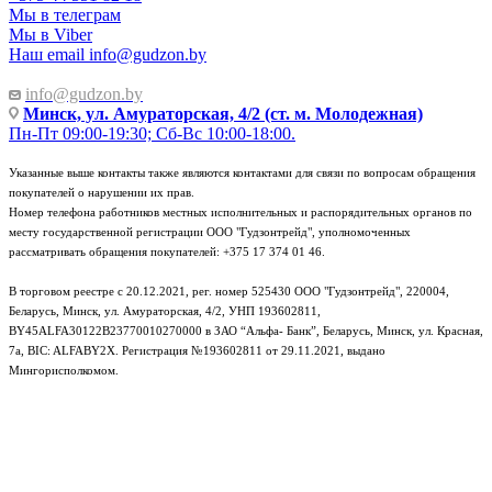
Мы в телеграм
Мы в Viber
Наш email
info@gudzon.by
info@gudzon.by
Минск, ул. Амураторская, 4/2 (ст. м. Молодежная)
Пн-Пт 09:00-19:30; Сб-Вс 10:00-18:00.
Указанные выше контакты также являются контактами для связи по вопросам обращения
покупателей о нарушении их прав.
Номер телефона работников местных исполнительных и распорядительных органов по
месту государственной регистрации ООО "Гудзонтрейд", уполномоченных
рассматривать обращения покупателей: +375 17 374 01 46.
В торговом реестре с 20.12.2021, рег. номер 525430 ООО "Гудзонтрейд", 220004,
Беларусь, Минск, ул. Амураторская, 4/2, УНП 193602811,
BY45ALFA30122B23770010270000 в ЗАО “Альфа- Банк”, Беларусь, Минск, ул. Красная,
7а, BIC: ALFABY2X. Регистрация №193602811 от 29.11.2021, выдано
Мингорисполкомом.
e-mail: info@gudzon.by © 2017–2026 gudzon.by