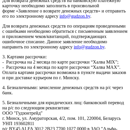
Для возврата денежных средств на банковскую платежную
карточку необходимо заполнить в произвольной
форме «Заявление о возврате денежных средств» и отправить
его по электронному адресу
info@gudzon.by
.
Для возврата денежных средств по операциям проведенными
с ошибками необходимо обратиться с письменным заявлением
и приложением чеков/квитанций, подтверждающих
ошибочное списание. Данное заявление необходимо
направить по электронному адресу
info@gudzon.by
.
3. Картами рассрочки:
- Рассрочка на 2 месяца по карте рассрочки “Халва MIX”;
- Рассрочка на 4 месяца по карте рассрочки “Халва MAX”.
Оплата картами рассрочки возможна в пункте выдачи заказов
и при доставке курьером по г. Минску.
4. Безналичными: зачисление денежных средств на р/с через
банк.
5. Безналичными для юридических лиц: банковский перевод
на р/с по следующим реквизитам:
ООО "Гудзонтрейд"
г. Минск, ул. Амураторская, 4/2, пом. 101, 220004, Беларусь
УНП 193602811
р/с BY45 ALFA 3012 2B23 7700 1027 0000 в ЗАО "Альфа-