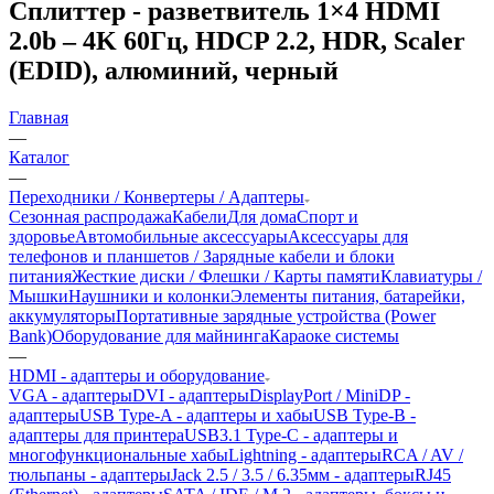
Сплиттер - разветвитель 1×4 HDMI
2.0b – 4K 60Гц, HDCP 2.2, HDR, Scaler
(EDID), алюминий, черный
Главная
—
Каталог
—
Переходники / Конвертеры / Адаптеры
Сезонная распродажа
Кабели
Для дома
Спорт и
здоровье
Автомобильные аксессуары
Аксессуары для
телефонов и планшетов / Зарядные кабели и блоки
питания
Жесткие диски / Флешки / Карты памяти
Клавиатуры /
Мышки
Наушники и колонки
Элементы питания, батарейки,
аккумуляторы
Портативные зарядные устройства (Power
Bank)
Оборудование для майнинга
Караоке системы
—
HDMI - адаптеры и оборудование
VGA - адаптеры
DVI - адаптеры
DisplayPort / MiniDP -
адаптеры
USB Type-A - адаптеры и хабы
USB Type-B -
адаптеры для принтера
USB3.1 Type-C - адаптеры и
многофункциональные хабы
Lightning - адаптеры
RCA / AV /
тюльпаны - адаптеры
Jack 2.5 / 3.5 / 6.35мм - адаптеры
RJ45