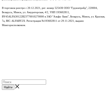
В торговом реестре с 20.12.2021, рег. номер 525430 ООО "Гудзонтрейд", 220004,
Беларусь, Минск, ул. Амураторская, 4/2, УНП 193602811,
BY45ALFA30122B23770010270000 в ЗАО “Альфа- Банк”, Беларусь, Минск, ул. Красная,
7а, BIC: ALFABY2X. Регистрация №193602811 от 29.11.2021, выдано
Мингорисполкомом.
e-mail: info@gudzon.by © 2017–2026 gudzon.by
Найти