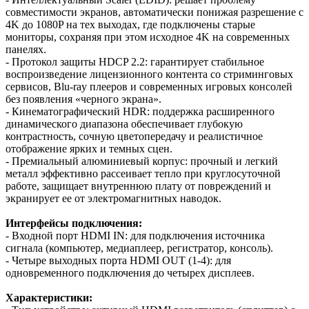
совместимости экранов, автоматически понижая разрешение с
4K до 1080P на тех выходах, где подключены старые
мониторы, сохраняя при этом исходное 4K на современных
панелях.
- Протокол защиты HDCP 2.2: гарантирует стабильное
воспроизведение лицензионного контента со стриминговых
сервисов, Blu-ray плееров и современных игровых консолей
без появления «черного экрана».
- Кинематографический HDR: поддержка расширенного
динамического диапазона обеспечивает глубокую
контрастность, сочную цветопередачу и реалистичное
отображение ярких и темных сцен.
- Премиальный алюминиевый корпус: прочный и легкий
металл эффективно рассеивает тепло при круглосуточной
работе, защищает внутреннюю плату от повреждений и
экранирует ее от электромагнитных наводок.
Интерфейсы подключения:
- Входной порт HDMI IN: для подключения источника
сигнала (компьютер, медиаплеер, регистратор, консоль).
- Четыре выходных порта HDMI OUT (1-4): для
одновременного подключения до четырех дисплеев.
Характеристики: