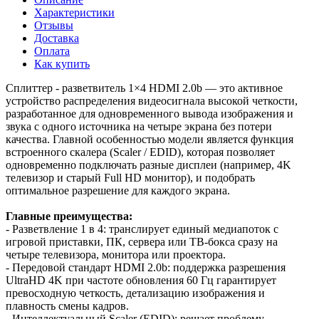
Характеристики
Отзывы
Доставка
Оплата
Как купить
Сплиттер - разветвитель 1×4 HDMI 2.0b — это активное
устройство распределения видеосигнала высокой четкости,
разработанное для одновременного вывода изображения и
звука с одного источника на четыре экрана без потери
качества. Главной особенностью модели является функция
встроенного скалера (Scaler / EDID), которая позволяет
одновременно подключать разные дисплеи (например, 4K
телевизор и старый Full HD монитор), и подобрать
оптимальное разрешение для каждого экрана.
Главные преимущества:
- Разветвление 1 в 4: транслирует единый медиапоток с
игровой приставки, ПК, сервера или ТВ-бокса сразу на
четыре телевизора, монитора или проектора.
- Передовой стандарт HDMI 2.0b: поддержка разрешения
UltraHD 4K при частоте обновления 60 Гц гарантирует
превосходную четкость, детализацию изображения и
плавность смены кадров.
- Интеллектуальный Scaler (EDID): решает проблему