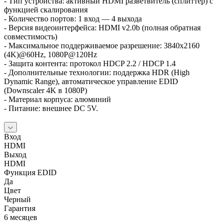
- Тип устройства: активный HDMI разветвитель (сплиттер) с
функцией скалирования
- Количество портов: 1 вход — 4 выхода
- Версия видеоинтерфейса: HDMI v2.0b (полная обратная
совместимость)
- Максимальное поддерживаемое разрешение: 3840x2160
(4K)@60Hz, 1080P@120Hz
- Защита контента: протокол HDCP 2.2 / HDCP 1.4
- Дополнительные технологии: поддержка HDR (High
Dynamic Range), автоматическое управление EDID
(Downscaler 4K в 1080P)
- Материал корпуса: алюминий
- Питание: внешнее DC 5V.
Вход
HDMI
Выход
HDMI
Функция EDID
Да
Цвет
Черный
Гарантия
6 месяцев