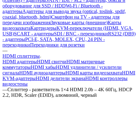
(Ethernet) - адаптеры
SATA / IDE / M.2 - адаптеры, боксы и
оборудование для SSD / HDD
Wi-Fi / Bluetooth -
адаптеры
Адаптеры для вывода звука (optical, toslink, spdif,
coaxial, bluetooth, hdmi)
Смартфон на TV - адаптеры для
передачи изображения
Звуковые карты (внешние)
Карты
видеозахвата
Картридеры
KVM-переключатели (HDMI, VGA,
USB)
SCART - адаптеры
SDI / BNC - переходники
RS232 (DB9)
- адаптеры
PCI-E, SATA, MOLEX, CPU, 24 PIN -
переходники
Переходники для розетки
—
HDMI сплиттеры
HDMI адаптеры
HDMI свитчи
HDMI матричные
коммутаторы
HDMI хабы
HDMI удлинители / усилители
сигнала
HDMI аудиоадаптеры
HDMI карты видеозахвата
HDMI
KVM-адаптеры
HDMI делители экрана
HDMI контроллеры
видеостены
—
Сплиттер - разветвитель 1×4 HDMI 2.0b – 4K 60Гц, HDCP
2.2, HDR, Scaler (EDID), алюминий, черный