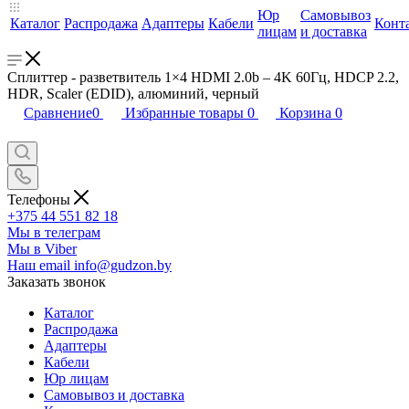
Юр
Самовывоз
Каталог
Распродажа
Адаптеры
Кабели
Конт
лицам
и доставка
Сплиттер - разветвитель 1×4 HDMI 2.0b – 4K 60Гц, HDCP 2.2,
HDR, Scaler (EDID), алюминий, черный
Сравнение
0
Избранные товары
0
Корзина
0
Телефоны
+375 44 551 82 18
Мы в телеграм
Мы в Viber
Наш email
info@gudzon.by
Заказать звонок
Каталог
Распродажа
Адаптеры
Кабели
Юр лицам
Самовывоз и доставка