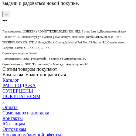
выдачи и радоваться новой покупке.
---
.
Производитель: ШЭНЖЭНЬ АОЭЙУ ТЕХНОЛОДЖИ КО., ЛТД., 3 этаж, блок А, Промышленный парк
Цихонг №105 Пиншун Роуд, ул. Гуанлан, район Лонхуа, Шэньчжэнь, Китай/SHENZHEN AOEYOO
TECHNOLOGY CO., LTD., 3 floor, A Block, Qihong Industrial Park No.105 Pinshun Rd, Guanlan street,
Longhua Distrcit, SHENZHEN, CHINA
Страна производства: Китай
Поставщик в РБ: ООО "Гудзонтрейд", г. Минск, ул. Амураторская, 4/2
Сервисный центр: ООО "Гудзонтрейд", г. Минск, ул. Амураторская, 4/2
С этим товаром покупают
Вам также может понравиться
Каталог
РАСПРОДАЖА
СУПЕРЦЕНЫ
ПОКУПАТЕЛЯМ
Оплата
Самовывоз и доставка
Контакты
Юр. лицам
Оптовикам
Договор публичной оферты