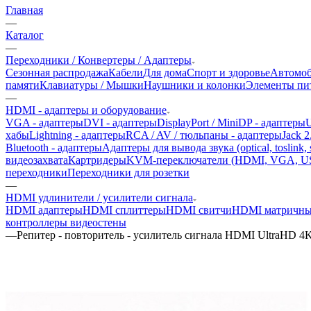
Главная
—
Каталог
—
Переходники / Конвертеры / Адаптеры
Сезонная распродажа
Кабели
Для дома
Спорт и здоровье
Автомоб
памяти
Клавиатуры / Мышки
Наушники и колонки
Элементы пит
—
HDMI - адаптеры и оборудование
VGA - адаптеры
DVI - адаптеры
DisplayPort / MiniDP - адаптеры
U
хабы
Lightning - адаптеры
RCA / AV / тюльпаны - адаптеры
Jack 2
Bluetooth - адаптеры
Адаптеры для вывода звука (optical, toslink, s
видеозахвата
Картридеры
KVM-переключатели (HDMI, VGA, U
переходники
Переходники для розетки
—
HDMI удлинители / усилители сигнала
HDMI адаптеры
HDMI сплиттеры
HDMI свитчи
HDMI матричны
контроллеры видеостены
—
Репитер - повторитель - усилитель сигнала HDMI UltraHD 4