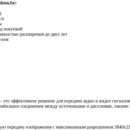
zon.by:
)
си
ы
ед покупкой
можностью расширения до двух лет
елом
это эффективное решение для передачи аудио и видео сигналов 
 стабильное соединение между источниками и дисплеями, такими 
ую передачу изображения с максимальным разрешением 3840x216