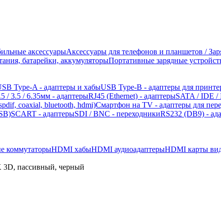
ильные аксессуары
Аксессуары для телефонов и планшетов / За
ания, батарейки, аккумуляторы
Портативные зарядные устройств
SB Type-A - адаптеры и хабы
USB Type-B - адаптеры для принте
.5 / 3.5 / 6.35мм - адаптеры
RJ45 (Ethernet) - адаптеры
SATA / IDE /
pdif, coaxial, bluetooth, hdmi)
Смартфон на TV - адаптеры для пер
SB)
SCART - адаптеры
SDI / BNC - переходники
RS232 (DB9) - ад
е коммутаторы
HDMI хабы
HDMI аудиоадаптеры
HDMI карты вид
K 3D, пассивный, черный