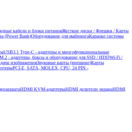
рядные кабели и блоки питания
Жесткие диски / Флешки / Карты
а (Power Bank)
Оборудование для майнинга
Караоке системы
ра
USB3.1 Type-C - адаптеры и многофункциональные
 M.2 - адаптеры, боксы и оборудование для SSD / HDD
Wi-Fi /
едачи изображения
Звуковые карты (внешние)
Карты
аптеры
PCI-E, SATA, MOLEX, CPU, 24 PIN -
еозахвата
HDMI KVM-адаптеры
HDMI делители экрана
HDMI