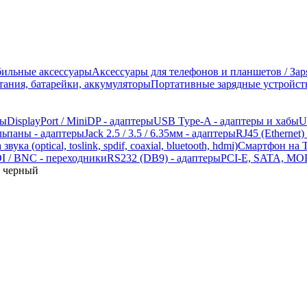
ильные аксессуары
Аксессуары для телефонов и планшетов / За
ания, батарейки, аккумуляторы
Портативные зарядные устройств
ры
DisplayPort / MiniDP - адаптеры
USB Type-A - адаптеры и хабы
U
льпаны - адаптеры
Jack 2.5 / 3.5 / 6.35мм - адаптеры
RJ45 (Ethernet)
ка (optical, toslink, spdif, coaxial, bluetooth, hdmi)
Смартфон на T
I / BNC - переходники
RS232 (DB9) - адаптеры
PCI-E, SATA, MOL
 черный