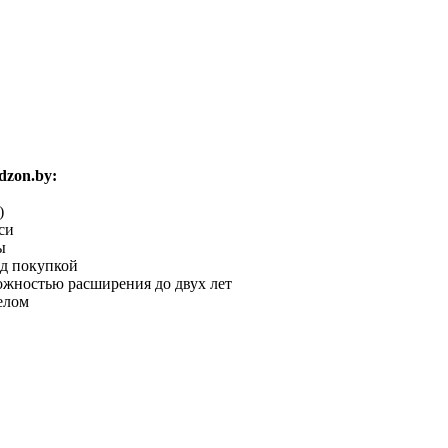
zon.by:
)
си
ы
ед покупкой
можностью расширения до двух лет
елом