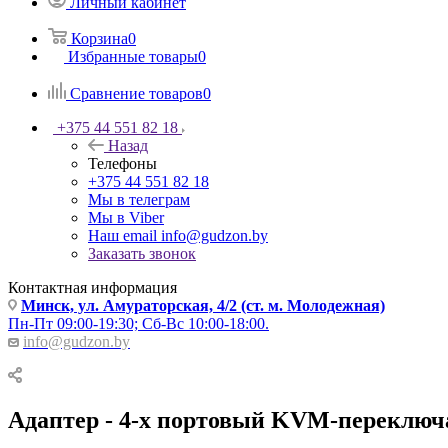
Личный кабинет
Корзина
0
Избранные товары
0
Сравнение товаров
0
+375 44 551 82 18
Назад
Телефоны
+375 44 551 82 18
Мы в телеграм
Мы в Viber
Наш email
info@gudzon.by
Заказать звонок
Контактная информация
Минск, ул. Амураторская, 4/2 (ст. м. Молодежная)
Пн-Пт 09:00-19:30; Сб-Вс 10:00-18:00.
info@gudzon.by
Адаптер - 4-х портовый KVM-переклю