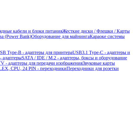
рядные кабели и блоки питания
Жесткие диски / Флешки / Карты
а (Power Bank)
Оборудование для майнинга
Караоке системы
SB Type-B - адаптеры для принтера
USB3.1 Type-C - адаптеры и
 - адаптеры
SATA / IDE / M.2 - адаптеры, боксы и оборудование
V - адаптеры для передачи изображения
Звуковые карты
EX, CPU, 24 PIN - переходники
Переходники для розетки