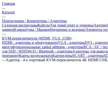
Главная
—
Каталог
—
Переходники / Конвертеры / Адаптеры
Сезонная распродажа
Кабели
Для дома
Спорт и здоровье
Автомоб
памяти
Клавиатуры / Мышки
Наушники и колонки
Элементы пит
—
KVM-переключатели (HDMI, VGA, USB)
HDMI - адаптеры и оборудование
VGA - адаптеры
DVI - адапте
многофункциональные хабы
Lightning - адаптеры
RCA / AV / тю
для SSD / HDD
Wi-Fi / Bluetooth - адаптеры
Адаптеры для вывода зву
(внешние)
Карты видеозахвата
Картридеры
SCART - адаптеры
SD
—
Адаптер - 4-х портовый KVM-переключатель 4K HDMI USB,