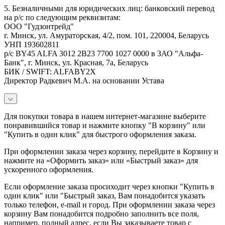
5. Безналичными для юридических лиц: банковский перевод
на р/с по следующим реквизитам:
ООО "Гудзонтрейд"
г. Минск, ул. Амураторская, 4/2, пом. 101, 220004, Беларусь
УНП 193602811
р/с BY45 ALFA 3012 2B23 7700 1027 0000 в ЗАО "Альфа-
Банк", г. Минск, ул. Красная, 7а, Беларусь
БИК / SWIFT: ALFABY2X
Директор Радкевич М.А. на основании Устава
Для покупки товара в нашем интернет-магазине выберите
понравившийся товар и нажмите кнопку "В корзину" или
"Купить в один клик" для быстрого оформления заказа.
При оформлении заказа через корзину, перейдите в Корзину и
нажмите на «Оформить заказ» или «Быстрый заказ» для
ускоренного оформления.
Если оформление заказа просиходит через кнопки "Купить в
один клик" или "Быстрый заказ, Вам понадобится указать
только телефон, e-mail и город. При оформлении заказа через
корзину Вам понадобится подробно заполнить все поля,
например, полный адрес, если Вы заказываете товар с