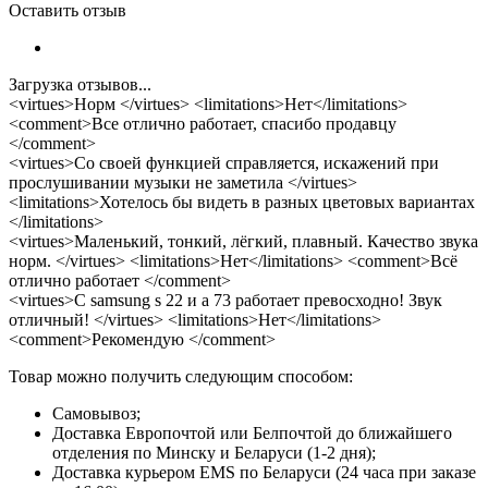
Оставить отзыв
Загрузка отзывов...
<virtues>Норм </virtues> <limitations>Нет</limitations>
<comment>Все отлично работает, спасибо продавцу
</comment>
<virtues>Со своей функцией справляется, искажений при
прослушивании музыки не заметила </virtues>
<limitations>Хотелось бы видеть в разных цветовых вариантах
</limitations>
<virtues>Маленький, тонкий, лёгкий, плавный. Качество звука
норм. </virtues> <limitations>Нет</limitations> <comment>Всё
отлично работает </comment>
<virtues>С samsung s 22 и а 73 работает превосходно! Звук
отличный! </virtues> <limitations>Нет</limitations>
<comment>Рекомендую </comment>
Товар можно получить следующим способом:
Самовывоз;
Доставка Европочтой или Белпочтой до ближайшего
отделения по Минску и Беларуси (1-2 дня);
Доставка курьером EMS по Беларуси (24 часа при заказе