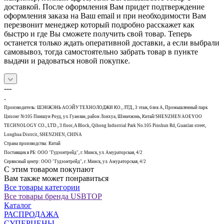
доставкой. После оформления Вам придет подтверждение
оформления заказа на Ваш email и при необходимости Вам
перезвонит менеджер который подробно расскажет как
быстро и где Вы сможете получить свой товар. Теперь
останется только ждать оперативной доставки, а если выбрали
самовывоз, тогда самостоятельно забрать товар в пункте
выдачи и радоваться новой покупке.
---
.
Производитель: ШЭНЖЭНЬ АОЭЙУ ТЕХНОЛОДЖИ КО., ЛТД., 3 этаж, блок А, Промышленный парк
Цихонг №105 Пиншун Роуд, ул. Гуанлан, район Лонхуа, Шэньчжэнь, Китай/SHENZHEN AOEYOO
TECHNOLOGY CO., LTD., 3 floor, A Block, Qihong Industrial Park No.105 Pinshun Rd, Guanlan street,
Longhua Distrcit, SHENZHEN, CHINA
Страна производства: Китай
Поставщик в РБ: ООО "Гудзонтрейд", г. Минск, ул. Амураторская, 4/2
Сервисный центр: ООО "Гудзонтрейд", г. Минск, ул. Амураторская, 4/2
С этим товаром покупают
Вам также может понравиться
Все товары категории
Все товары бренда USBTOP
Каталог
РАСПРОДАЖА
СУПЕРЦЕНЫ