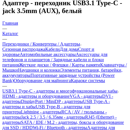
Адаптер - переходник USB3.1 Type-C -
jack 3.5mm (AUX), белый
Главная
—
Каталог
—
Переходники / Конвертеры / Адаптеры
Сезонная распродажа
Кабели
Для дома
Спорт и
здоровье
Автомобильные аксессуары
Аксессуары для
телефонов и планшетов / Зарядные кабели и блоки
питания
Жесткие диски / Флешки / Карты памяти
Клавиатуры /
Мышки
Наушники и колонки
Элементы питания, батарейки,
аккумуляторы
Портативные зарядные устройства (Power
Bank)
Оборудование для майнинга
Караоке системы
—
USB3.1 Type-C - адаптеры и многофункциональные хабы
HDMI - адаптеры и оборудование
VGA - адаптеры
DVI -
адаптеры
DisplayPort / MiniDP - адаптеры
USB Type-A -
адаптеры и хабы
USB Type-B - адаптеры для
принтера
Lightning - адаптеры
RCA / AV / тюльпаны -
адаптеры
Jack 2.5 / 3.5 / 6.35мм - адаптеры
RJ45 (Ethernet) -
адаптеры
SATA / IDE / M.2 - адаптеры, боксы и оборудование
для SSD / HDD
Wi-Fi / Bluetooth - адаптеры
Адаптеры для