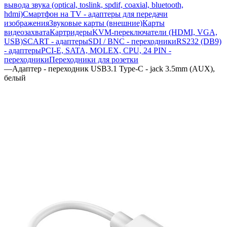
вывода звука (optical, toslink, spdif, coaxial, bluetooth,
hdmi)
Смартфон на TV - адаптеры для передачи
изображения
Звуковые карты (внешние)
Карты
видеозахвата
Картридеры
KVM-переключатели (HDMI, VGA,
USB)
SCART - адаптеры
SDI / BNC - переходники
RS232 (DB9)
- адаптеры
PCI-E, SATA, MOLEX, CPU, 24 PIN -
переходники
Переходники для розетки
—
Адаптер - переходник USB3.1 Type-C - jack 3.5mm (AUX),
белый