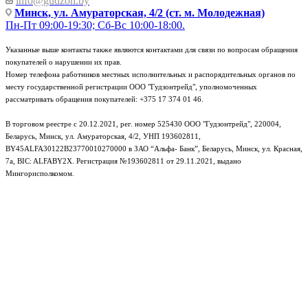
info@gudzon.by
Минск, ул. Амураторская, 4/2 (ст. м. Молодежная)
Пн-Пт 09:00-19:30; Сб-Вс 10:00-18:00.
Указанные выше контакты также являются контактами для связи по вопросам обращения
покупателей о нарушении их прав.
Номер телефона работников местных исполнительных и распорядительных органов по
месту государственной регистрации ООО "Гудзонтрейд", уполномоченных
рассматривать обращения покупателей: +375 17 374 01 46.
В торговом реестре с 20.12.2021, рег. номер 525430 ООО "Гудзонтрейд", 220004,
Беларусь, Минск, ул. Амураторская, 4/2, УНП 193602811,
BY45ALFA30122B23770010270000 в ЗАО “Альфа- Банк”, Беларусь, Минск, ул. Красная,
7а, BIC: ALFABY2X. Регистрация №193602811 от 29.11.2021, выдано
Мингорисполкомом.
e-mail: info@gudzon.by © 2017–2026 gudzon.by