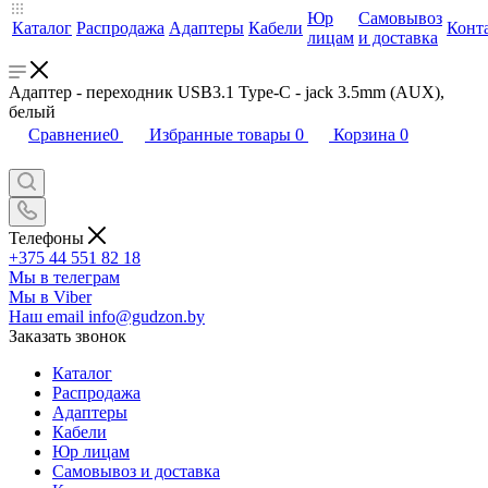
Юр
Самовывоз
Каталог
Распродажа
Адаптеры
Кабели
Конт
лицам
и доставка
Адаптер - переходник USB3.1 Type-C - jack 3.5mm (AUX),
белый
Сравнение
0
Избранные товары
0
Корзина
0
Телефоны
+375 44 551 82 18
Мы в телеграм
Мы в Viber
Наш email
info@gudzon.by
Заказать звонок
Каталог
Распродажа
Адаптеры
Кабели
Юр лицам
Самовывоз и доставка