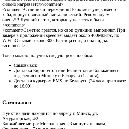
сильно нагревается</comment>
<comment>Отличный переходник! Работает супер, вместо
хаба, корпус нвдежный- металлический. Рекомендуем
очень!!!! Лучший из тех, которые у нас есть и были.
</comment>
<comment>Заметно греется, но свои функции выполняет. При
замере в приложении speedtest выдаёт около 400Мбит/с, по
WiFi 5G выдаёт около 300. Разница есть, и она видна.
</comment>
Товар можно получить следующим способом:
Самовывоз;
Доставка Европочтой или Белпочтой до ближайшего
отделения по Минску и Беларуси (1-2 дня);
Доставка курьером EMS по Беларуси (24 часа при заказе
до 16.00)
Самовывоз
Пункт выдачи находится по адресу г. Минск, ул.
Амураторская, 4/2.
Ближайшее метро: Молодежная – 3 минуты пешком,
Фрунзенская – 7 минут пешком.