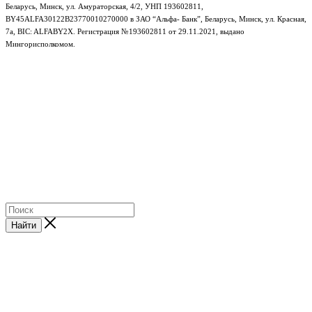
Беларусь, Минск, ул. Амураторская, 4/2, УНП 193602811,
BY45ALFA30122B23770010270000 в ЗАО “Альфа- Банк”, Беларусь, Минск, ул. Красная,
7а, BIC: ALFABY2X. Регистрация №193602811 от 29.11.2021, выдано
Мингорисполкомом.
e-mail: info@gudzon.by © 2017–2026 gudzon.by
Найти