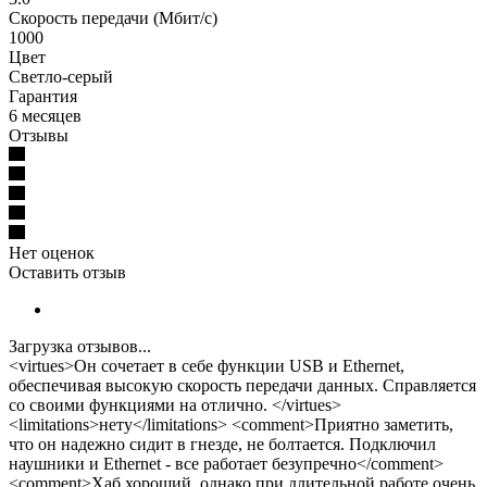
Скорость передачи (Мбит/с)
1000
Цвет
Светло-серый
Гарантия
6 месяцев
Отзывы
Нет оценок
Оставить отзыв
Загрузка отзывов...
<virtues>Он сочетает в себе функции USB и Ethernet,
обеспечивая высокую скорость передачи данных. Справляется
со своими функциями на отлично. </virtues>
<limitations>нету</limitations> <comment>Приятно заметить,
что он надежно сидит в гнезде, не болтается. Подключил
наушники и Ethernet - все работает безупречно</comment>
<comment>Хаб хороший, однако при длительной работе очень