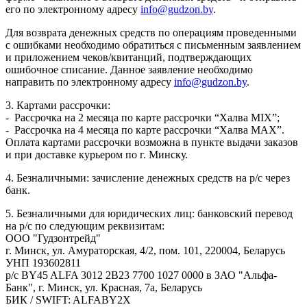
его по электронному адресу
info@gudzon.by
.
Для возврата денежных средств по операциям проведенными
с ошибками необходимо обратиться с письменным заявлением
и приложением чеков/квитанций, подтверждающих
ошибочное списание. Данное заявление необходимо
направить по электронному адресу
info@gudzon.by
.
3. Картами рассрочки:
- Рассрочка на 2 месяца по карте рассрочки “Халва MIX”;
- Рассрочка на 4 месяца по карте рассрочки “Халва MAX”.
Оплата картами рассрочки возможна в пункте выдачи заказов
и при доставке курьером по г. Минску.
4. Безналичными: зачисление денежных средств на р/с через
банк.
5. Безналичными для юридических лиц: банковский перевод
на р/с по следующим реквизитам:
ООО "Гудзонтрейд"
г. Минск, ул. Амураторская, 4/2, пом. 101, 220004, Беларусь
УНП 193602811
р/с BY45 ALFA 3012 2B23 7700 1027 0000 в ЗАО "Альфа-
Банк", г. Минск, ул. Красная, 7а, Беларусь
БИК / SWIFT: ALFABY2X