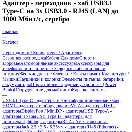
Адаптер - переходник - хаб USB3.1
Type-C на 3x USB3.0 - RJ45 (LAN) до
1000 Мбит/с, серебро
Главная
—
Каталог
—
Переходники / Конвертеры / Адаптеры
Сезонная распродажа
Кабели
Для дома
Спорт и
здоровье
Автомобильные аксессуары
Аксессуары для
телефонов и планшетов / Зарядные кабели и блоки
питания
Жесткие диски / Флешки / Карты памяти
Клавиатуры /
Мышки
Наушники и колонки
Элементы питания, батарейки,
аккумуляторы
Портативные зарядные устройства (Power
Bank)
Оборудование для майнинга
Караоке системы
—
USB3.1 Type-C - адаптеры и многофункциональные хабы
HDMI - адаптеры и оборудование
VGA - адаптеры
DVI -
адаптеры
DisplayPort / MiniDP - адаптеры
USB Type-A -
адаптеры и хабы
USB Type-B - адаптеры для
принтера
Lightning - адаптеры
RCA / AV / тюльпаны -
адаптеры
Jack 2.5 / 3.5 / 6.35мм - адаптеры
RJ45 (Ethernet) -