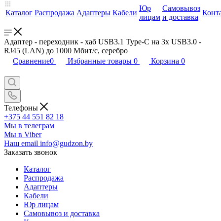
Юр
Самовывоз
Каталог
Распродажа
Адаптеры
Кабели
Конт
лицам
и доставка
Адаптер - переходник - хаб USB3.1 Type-C на 3x USB3.0 -
RJ45 (LAN) до 1000 Мбит/с, серебро
Сравнение
0
Избранные товары
0
Корзина
0
Телефоны
+375 44 551 82 18
Мы в телеграм
Мы в Viber
Наш email
info@gudzon.by
Заказать звонок
Каталог
Распродажа
Адаптеры
Кабели
Юр лицам
Самовывоз и доставка