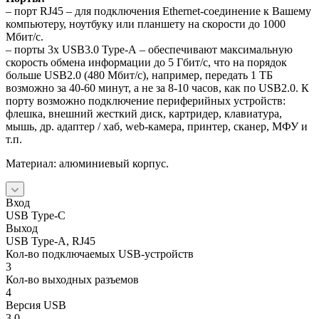
– порт RJ45 – для подключения Ethernet-соединение к Вашему
компьютеру, ноутбуку или планшету на скорости до 1000
Мбит/с.
– порты 3x USB3.0 Type-A – обеспечивают максимальную
скорость обмена информации до 5 Гбит/с, что на порядок
больше USB2.0 (480 Мбит/с), например, передать 1 ТБ
возможно за 40-60 минут, а не за 8-10 часов, как по USB2.0. К
порту возможно подключение периферийных устройств:
флешка, внешний жесткий диск, картридер, клавиатура,
мышь, др. адаптер / хаб, web-камера, принтер, сканер, МФУ и
т.п.
Материал: алюминиевый корпус.
Вход
USB Type-C
Выход
USB Type-A, RJ45
Кол-во подключаемых USB-устройств
3
Кол-во выходных разъемов
4
Версия USB
3.0