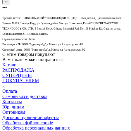
---
.
Производитель: ШЭНЖЭНЬ АОЭЙУ ТЕХНОЛОДЖИ КО., ЛТД., 3 этаж, блок А, Промышленный парк
Цихонг №105 Пиншун Роуд, ул. Гуанлан, район Лонхуа, Шэньчжэнь, Китай/SHENZHEN AOEYOO
TECHNOLOGY CO., LTD., 3 floor, A Block, Qihong Industrial Park No.105 Pinshun Rd, Guanlan street,
Longhua Distrcit, SHENZHEN, CHINA
Страна производства: Китай
Поставщик в РБ: ООО "Гудзонтрейд", г. Минск, ул. Амураторская, 4/2
Сервисный центр: ООО "Гудзонтрейд", г. Минск, ул. Амураторская, 4/2
С этим товаром покупают
Вам также может понравиться
Каталог
РАСПРОДАЖА
СУПЕРЦЕНЫ
ПОКУПАТЕЛЯМ
Оплата
Самовывоз и доставка
Контакты
Юр. лицам
Оптовикам
Договор публичной оферты
Обработка файлов cookie
Обработка персональных данных