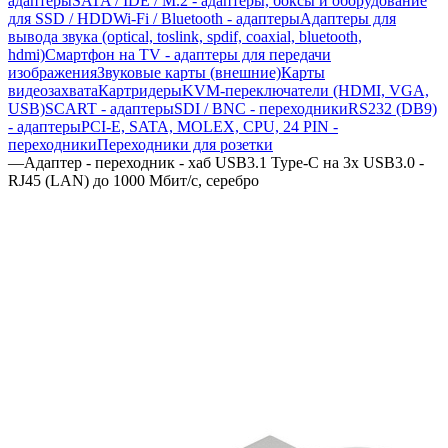
адаптеры
SATA / IDE / M.2 - адаптеры, боксы и оборудование
для SSD / HDD
Wi-Fi / Bluetooth - адаптеры
Адаптеры для
вывода звука (optical, toslink, spdif, coaxial, bluetooth,
hdmi)
Смартфон на TV - адаптеры для передачи
изображения
Звуковые карты (внешние)
Карты
видеозахвата
Картридеры
KVM-переключатели (HDMI, VGA,
USB)
SCART - адаптеры
SDI / BNC - переходники
RS232 (DB9)
- адаптеры
PCI-E, SATA, MOLEX, CPU, 24 PIN -
переходники
Переходники для розетки
—
Адаптер - переходник - хаб USB3.1 Type-C на 3x USB3.0 -
RJ45 (LAN) до 1000 Мбит/с, серебро