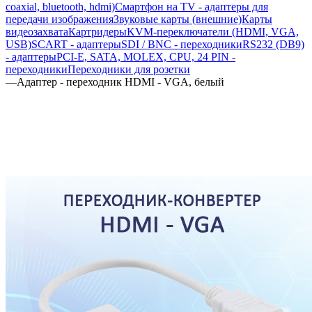
coaxial, bluetooth, hdmi)
Смартфон на TV - адаптеры для
передачи изображения
Звуковые карты (внешние)
Карты
видеозахвата
Картридеры
KVM-переключатели (HDMI, VGA,
USB)
SCART - адаптеры
SDI / BNC - переходники
RS232 (DB9)
- адаптеры
PCI-E, SATA, MOLEX, CPU, 24 PIN -
переходники
Переходники для розетки
—
Адаптер - переходник HDMI - VGA, белый