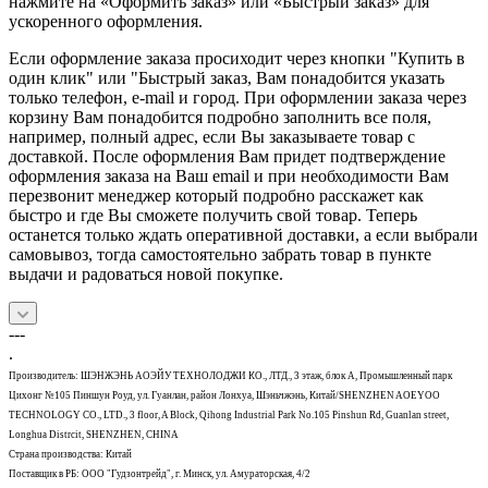
нажмите на «Оформить заказ» или «Быстрый заказ» для
ускоренного оформления.
Если оформление заказа просиходит через кнопки "Купить в
один клик" или "Быстрый заказ, Вам понадобится указать
только телефон, e-mail и город. При оформлении заказа через
корзину Вам понадобится подробно заполнить все поля,
например, полный адрес, если Вы заказываете товар с
доставкой. После оформления Вам придет подтверждение
оформления заказа на Ваш email и при необходимости Вам
перезвонит менеджер который подробно расскажет как
быстро и где Вы сможете получить свой товар. Теперь
останется только ждать оперативной доставки, а если выбрали
самовывоз, тогда самостоятельно забрать товар в пункте
выдачи и радоваться новой покупке.
---
.
Производитель: ШЭНЖЭНЬ АОЭЙУ ТЕХНОЛОДЖИ КО., ЛТД., 3 этаж, блок А, Промышленный парк
Цихонг №105 Пиншун Роуд, ул. Гуанлан, район Лонхуа, Шэньчжэнь, Китай/SHENZHEN AOEYOO
TECHNOLOGY CO., LTD., 3 floor, A Block, Qihong Industrial Park No.105 Pinshun Rd, Guanlan street,
Longhua Distrcit, SHENZHEN, CHINA
Страна производства: Китай
Поставщик в РБ: ООО "Гудзонтрейд", г. Минск, ул. Амураторская, 4/2