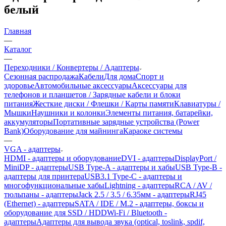
белый
Главная
—
Каталог
—
Переходники / Конвертеры / Адаптеры
Сезонная распродажа
Кабели
Для дома
Спорт и
здоровье
Автомобильные аксессуары
Аксессуары для
телефонов и планшетов / Зарядные кабели и блоки
питания
Жесткие диски / Флешки / Карты памяти
Клавиатуры /
Мышки
Наушники и колонки
Элементы питания, батарейки,
аккумуляторы
Портативные зарядные устройства (Power
Bank)
Оборудование для майнинга
Караоке системы
—
VGA - адаптеры
HDMI - адаптеры и оборудование
DVI - адаптеры
DisplayPort /
MiniDP - адаптеры
USB Type-A - адаптеры и хабы
USB Type-B -
адаптеры для принтера
USB3.1 Type-C - адаптеры и
многофункциональные хабы
Lightning - адаптеры
RCA / AV /
тюльпаны - адаптеры
Jack 2.5 / 3.5 / 6.35мм - адаптеры
RJ45
(Ethernet) - адаптеры
SATA / IDE / M.2 - адаптеры, боксы и
оборудование для SSD / HDD
Wi-Fi / Bluetooth -
адаптеры
Адаптеры для вывода звука (optical, toslink, spdif,