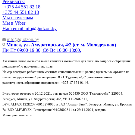
Реквизиты
+375 44 551 82 18
+375 44 551 82 18
Мы в телеграм
Мы в Viber
Наш email
info@gudzon.by
info@gudzon.by
Минск, ул. Амураторская, 4/2 (ст. м. Молодежная)
Пн-Пт 09:00-19:30; Сб-Вс 10:00-18:00.
Указанные выше контакты также являются контактами для связи по вопросам обращения
покупателей о нарушении их прав.
Номер телефона работников местных исполнительных и распорядительных органов по
месту государственной регистрации ООО "Гудзонтрейд", уполномоченных
рассматривать обращения покупателей: +375 17 374 01 46.
В торговом реестре с 20.12.2021, рег. номер 525430 ООО "Гудзонтрейд", 220004,
Беларусь, Минск, ул. Амураторская, 4/2, УНП 193602811,
BY45ALFA30122B23770010270000 в ЗАО “Альфа- Банк”, Беларусь, Минск, ул. Красная,
7а, BIC: ALFABY2X. Регистрация №193602811 от 29.11.2021, выдано
Мингорисполкомом.
e-mail: info@gudzon.by © 2017–2026 gudzon.by