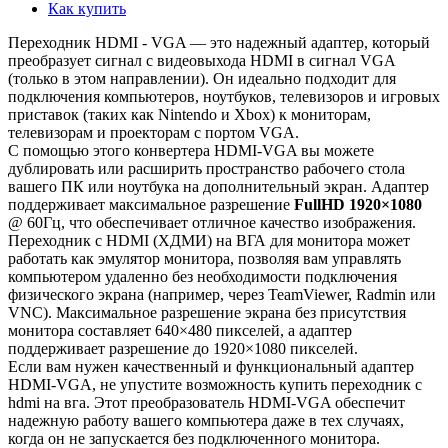
Как купить
Переходник HDMI - VGA — это надежный адаптер, который
преобразует сигнал с видеовыхода HDMI в сигнал VGA
(только в этом направлении). Он идеально подходит для
подключения компьютеров, ноутбуков, телевизоров и игровых
приставок (таких как Nintendo и Xbox) к мониторам,
телевизорам и проекторам с портом VGA.
С помощью этого конвертера HDMI-VGA вы можете
дублировать или расширить пространство рабочего стола
вашего ПК или ноутбука на дополнительный экран. Адаптер
поддерживает максимальное разрешение
FullHD 1920×1080
@ 60Гц, что обеспечивает отличное качество изображения.
Переходник с HDMI (ХДМИ) на ВГА для монитора может
работать как эмулятор монитора, позволяя вам управлять
компьютером удаленно без необходимости подключения
физического экрана (например, через TeamViewer, Radmin или
VNC). Максимальное разрешение экрана без присутствия
монитора составляет 640×480 пикселей, а адаптер
поддерживает разрешение до 1920×1080 пикселей.
Если вам нужен качественный и функциональный адаптер
HDMI-VGA, не упустите возможность купить переходник с
hdmi на вга. Этот преобразователь HDMI-VGA обеспечит
надежную работу вашего компьютера даже в тех случаях,
когда он не запускается без подключенного монитора.