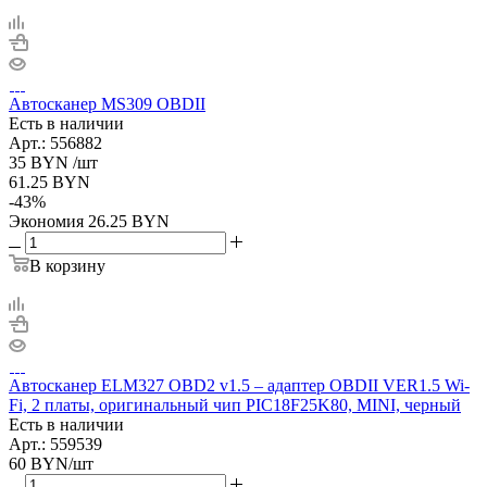
Автосканер MS309 OBDII
Есть в наличии
Арт.: 556882
35
BYN
/шт
61.25
BYN
-
43
%
Экономия
26.25
BYN
В корзину
Автосканер ELM327 OBD2 v1.5 – адаптер OBDII VER1.5 Wi-
Fi, 2 платы, оригинальный чип PIC18F25K80, MINI, черный
Есть в наличии
Арт.: 559539
60
BYN
/шт