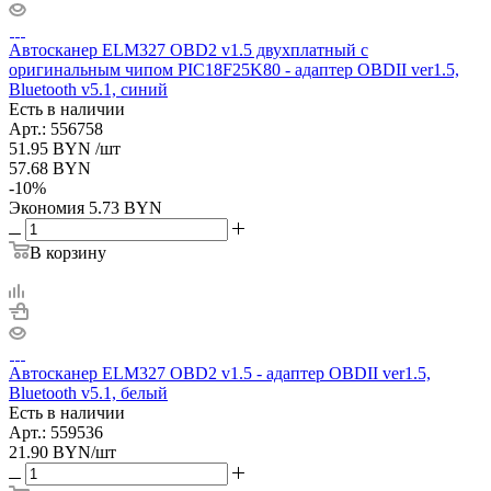
Автосканер ELM327 OBD2 v1.5 двухплатный с
оригинальным чипом PIC18F25K80 - aдаптер OBDII ver1.5,
Bluetooth v5.1, синий
Есть в наличии
Арт.: 556758
51.95
BYN
/шт
57.68
BYN
-
10
%
Экономия
5.73
BYN
В корзину
Автосканер ELM327 OBD2 v1.5 - aдаптер OBDII ver1.5,
Bluetooth v5.1, белый
Есть в наличии
Арт.: 559536
21.90
BYN
/шт