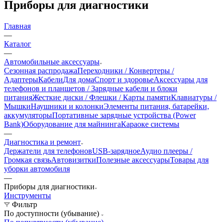
Приборы для диагностики
Главная
—
Каталог
—
Автомобильные аксессуары
Сезонная распродажа
Переходники / Конвертеры /
Адаптеры
Кабели
Для дома
Спорт и здоровье
Аксессуары для
телефонов и планшетов / Зарядные кабели и блоки
питания
Жесткие диски / Флешки / Карты памяти
Клавиатуры /
Мышки
Наушники и колонки
Элементы питания, батарейки,
аккумуляторы
Портативные зарядные устройства (Power
Bank)
Оборудование для майнинга
Караоке системы
—
Диагностика и ремонт
Держатели для телефонов
USB-зарядное
Аудио плееры /
Громкая связь
Автовизитки
Полезные аксессуары
Товары для
уборки автомобиля
—
Приборы для диагностики
Инструменты
Фильтр
По доступности (убывание)