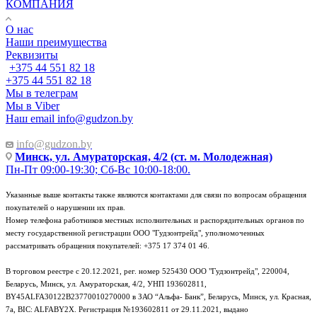
КОМПАНИЯ
О нас
Наши преимущества
Реквизиты
+375 44 551 82 18
+375 44 551 82 18
Мы в телеграм
Мы в Viber
Наш email
info@gudzon.by
info@gudzon.by
Минск, ул. Амураторская, 4/2 (ст. м. Молодежная)
Пн-Пт 09:00-19:30; Сб-Вс 10:00-18:00.
Указанные выше контакты также являются контактами для связи по вопросам обращения
покупателей о нарушении их прав.
Номер телефона работников местных исполнительных и распорядительных органов по
месту государственной регистрации ООО "Гудзонтрейд", уполномоченных
рассматривать обращения покупателей: +375 17 374 01 46.
В торговом реестре с 20.12.2021, рег. номер 525430 ООО "Гудзонтрейд", 220004,
Беларусь, Минск, ул. Амураторская, 4/2, УНП 193602811,
BY45ALFA30122B23770010270000 в ЗАО “Альфа- Банк”, Беларусь, Минск, ул. Красная,
7а, BIC: ALFABY2X. Регистрация №193602811 от 29.11.2021, выдано