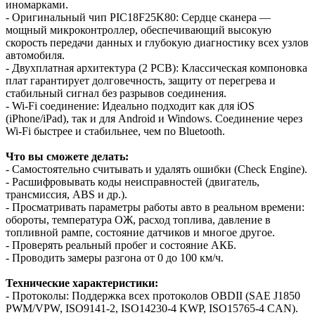
иномарками.
- Оригинальный чип PIC18F25K80: Сердце сканера —
мощный микроконтроллер, обеспечивающий высокую
скорость передачи данных и глубокую диагностику всех узлов
автомобиля.
- Двухплатная архитектура (2 PCB): Классическая компоновка
плат гарантирует долговечность, защиту от перегрева и
стабильный сигнал без разрывов соединения.
- Wi-Fi соединение: Идеально подходит как для iOS
(iPhone/iPad), так и для Android и Windows. Соединение через
Wi-Fi быстрее и стабильнее, чем по Bluetooth.
Что вы сможете делать:
- Самостоятельно считывать и удалять ошибки (Check Engine).
- Расшифровывать коды неисправностей (двигатель,
трансмиссия, ABS и др.).
- Просматривать параметры работы авто в реальном времени:
обороты, температура ОЖ, расход топлива, давление в
топливной рампе, состояние датчиков и многое другое.
- Проверять реальный пробег и состояние АКБ.
- Проводить замеры разгона от 0 до 100 км/ч.
Технические характеристики:
- Протоколы: Поддержка всех протоколов OBDII (SAE J1850
PWM/VPW, ISO9141-2, ISO14230-4 KWP, ISO15765-4 CAN).