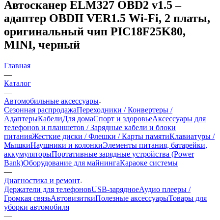
Автосканер ELM327 OBD2 v1.5 –
адаптер OBDII VER1.5 Wi-Fi, 2 платы,
оригинальный чип PIC18F25K80,
MINI, черный
Главная
—
Каталог
—
Автомобильные аксессуары
Сезонная распродажа
Переходники / Конвертеры /
Адаптеры
Кабели
Для дома
Спорт и здоровье
Аксессуары для
телефонов и планшетов / Зарядные кабели и блоки
питания
Жесткие диски / Флешки / Карты памяти
Клавиатуры /
Мышки
Наушники и колонки
Элементы питания, батарейки,
аккумуляторы
Портативные зарядные устройства (Power
Bank)
Оборудование для майнинга
Караоке системы
—
Диагностика и ремонт
Держатели для телефонов
USB-зарядное
Аудио плееры /
Громкая связь
Автовизитки
Полезные аксессуары
Товары для
уборки автомобиля
—