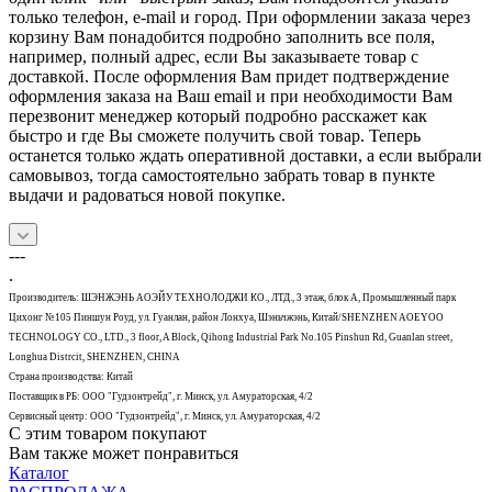
только телефон, e-mail и город. При оформлении заказа через
корзину Вам понадобится подробно заполнить все поля,
например, полный адрес, если Вы заказываете товар с
доставкой. После оформления Вам придет подтверждение
оформления заказа на Ваш email и при необходимости Вам
перезвонит менеджер который подробно расскажет как
быстро и где Вы сможете получить свой товар. Теперь
останется только ждать оперативной доставки, а если выбрали
самовывоз, тогда самостоятельно забрать товар в пункте
выдачи и радоваться новой покупке.
---
.
Производитель: ШЭНЖЭНЬ АОЭЙУ ТЕХНОЛОДЖИ КО., ЛТД., 3 этаж, блок А, Промышленный парк
Цихонг №105 Пиншун Роуд, ул. Гуанлан, район Лонхуа, Шэньчжэнь, Китай/SHENZHEN AOEYOO
TECHNOLOGY CO., LTD., 3 floor, A Block, Qihong Industrial Park No.105 Pinshun Rd, Guanlan street,
Longhua Distrcit, SHENZHEN, CHINA
Страна производства: Китай
Поставщик в РБ: ООО "Гудзонтрейд", г. Минск, ул. Амураторская, 4/2
Сервисный центр: ООО "Гудзонтрейд", г. Минск, ул. Амураторская, 4/2
С этим товаром покупают
Вам также может понравиться
Каталог