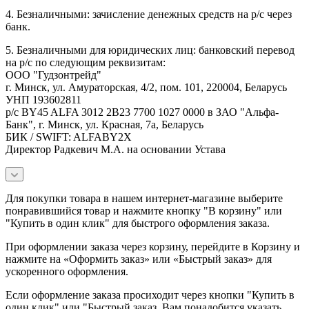
4. Безналичными: зачисление денежных средств на р/с через
банк.
5. Безналичными для юридических лиц: банковский перевод
на р/с по следующим реквизитам:
ООО "Гудзонтрейд"
г. Минск, ул. Амураторская, 4/2, пом. 101, 220004, Беларусь
УНП 193602811
р/с BY45 ALFA 3012 2B23 7700 1027 0000 в ЗАО "Альфа-
Банк", г. Минск, ул. Красная, 7а, Беларусь
БИК / SWIFT: ALFABY2X
Директор Радкевич М.А. на основании Устава
Для покупки товара в нашем интернет-магазине выберите
понравившийся товар и нажмите кнопку "В корзину" или
"Купить в один клик" для быстрого оформления заказа.
При оформлении заказа через корзину, перейдите в Корзину и
нажмите на «Оформить заказ» или «Быстрый заказ» для
ускоренного оформления.
Если оформление заказа просиходит через кнопки "Купить в
один клик" или "Быстрый заказ, Вам понадобится указать