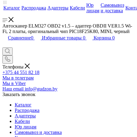
Юр
Самовывоз
Каталог
Распродажа
Адаптеры
Кабели
Конт
лицам
и доставка
Автосканер ELM327 OBD2 v1.5 – адаптер OBDII VER1.5 Wi-
Fi, 2 платы, оригинальный чип PIC18F25K80, MINI, черный
Сравнение
0
Избранные товары
0
Корзина
0
Телефоны
+375 44 551 82 18
Мы в телеграм
Мы в Viber
Наш email
info@gudzon.by
Заказать звонок
Каталог
Распродажа
Адаптеры
Кабели
Юр лицам
Самовывоз и доставка