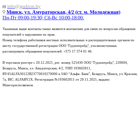
info@gudzon.by
Минск, ул. Амураторская, 4/2 (ст. м. Молодежная)
Пн-Пт 09:00-19:30; Сб-Вс 10:00-18:00.
Указанные выше контакты также являются контактами для связи по вопросам обращения
покупателей о нарушении их прав.
Номер телефона работников местных исполнительных и распорядительных органов по
месту государственной регистрации ООО "Гудзонтрейд", уполномоченных
рассматривать обращения покупателей: +375 17 374 01 46.
В торговом реестре с 20.12.2021, рег. номер 525430 ООО "Гудзонтрейд", 220004,
Беларусь, Минск, ул. Амураторская, 4/2, УНП 193602811,
BY45ALFA30122B23770010270000 в ЗАО “Альфа- Банк”, Беларусь, Минск, ул. Красная,
7а, BIC: ALFABY2X. Регистрация №193602811 от 29.11.2021, выдано
Мингорисполкомом.
e-mail: info@gudzon.by © 2017–2026 gudzon.by