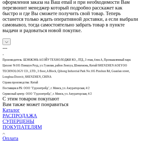
оформления заказа на Ваш email и при необходимости Вам
перезвонит менеджер который подробно расскажет как
быстро и где Вы сможете получить свой товар. Теперь
останется только ждать оперативной доставки, а если выбрали
самовывоз, тогда самостоятельно забрать товар в пункте
выдачи и радоваться новой покупке.
---
.
Производитель: ШЭНЖЭНЬ АОЭЙУ ТЕХНОЛОДЖИ КО., ЛТД., 3 этаж, блок А, Промышленный парк
Цихонг №105 Пиншун Роуд, ул. Гуанлан, район Лонхуа, Шэньчжэнь, Китай/SHENZHEN AOEYOO
TECHNOLOGY CO., LTD., 3 floor, A Block, Qihong Industrial Park No.105 Pinshun Rd, Guanlan street,
Longhua Distrcit, SHENZHEN, CHINA
Страна производства: Китай
Поставщик в РБ: ООО "Гудзонтрейд", г. Минск, ул. Амураторская, 4/2
Сервисный центр: ООО "Гудзонтрейд", г. Минск, ул. Амураторская, 4/2
С этим товаром покупают
Вам также может понравиться
Каталог
РАСПРОДАЖА
СУПЕРЦЕНЫ
ПОКУПАТЕЛЯМ
Оплата