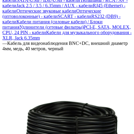
кабели
SATA-USB / IDE-USB - кабели
Тюльпаны / RCA / AV -
кабели
Jack 2.5 / 3.5 / 6.35mm / AUX - кабели
RJ45 (Ethernet) -
кабели
Оптические звуковые кабели
Оптические
(оптоволоконные) - кабели
SCART - кабели
RS232 (DB9) -
кабели
Кабели питания (силовые кабели) / Блоки
питания
Удлинители (сетевые фильтры)
PCI-E, SATA, MOLEX,
CPU, 24 PIN - кабели
Кабели для музыкального оборудования -
XLR, Jack 6.35mm
—
Кабель для видеонаблюдения BNC+DC, внешний диаметр
4мм, медь, 40 метров, черный