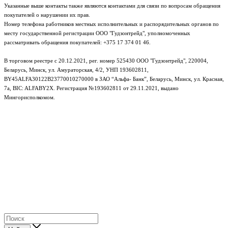
Указанные выше контакты также являются контактами для связи по вопросам обращения
покупателей о нарушении их прав.
Номер телефона работников местных исполнительных и распорядительных органов по
месту государственной регистрации ООО "Гудзонтрейд", уполномоченных
рассматривать обращения покупателей: +375 17 374 01 46.
В торговом реестре с 20.12.2021, рег. номер 525430 ООО "Гудзонтрейд", 220004,
Беларусь, Минск, ул. Амураторская, 4/2, УНП 193602811,
BY45ALFA30122B23770010270000 в ЗАО “Альфа- Банк”, Беларусь, Минск, ул. Красная,
7а, BIC: ALFABY2X. Регистрация №193602811 от 29.11.2021, выдано
Мингорисполкомом.
e-mail: info@gudzon.by © 2017–2026 gudzon.by