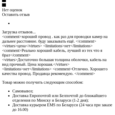
Нет оценок
Оставить отзыв
Загрузка отзывов...
<comment>хороший провод . как раз для проводки камер на
дальнее расстояние. буду заказывать ещё. </comment>
<virtues>цена</virtues> <limitations>нет</limitations>
<comment>Реально хороший кабель, лучший из тех что я
брал</comment>
<virtues>Достаточно большая толщина оболочки, кабель на
вид прочный. Цена хорошая.</virtues>
<limitations>нет</limitations> <comment>Отлично. Хорошего
качества провод. Продавца рекомендую. </comment>
Товар можно получить следующим способом:
Самовывоз;
Доставка Европочтой или Белпочтой до ближайшего
отделения по Минску и Беларуси (1-2 дня);
Доставка курьером EMS по Беларуси (24 часа при заказе
до 16.00)