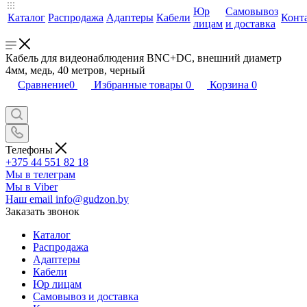
Юр
Самовывоз
Каталог
Распродажа
Адаптеры
Кабели
Конт
лицам
и доставка
Кабель для видеонаблюдения BNC+DC, внешний диаметр
4мм, медь, 40 метров, черный
Сравнение
0
Избранные товары
0
Корзина
0
Телефоны
+375 44 551 82 18
Мы в телеграм
Мы в Viber
Наш email
info@gudzon.by
Заказать звонок
Каталог
Распродажа
Адаптеры
Кабели
Юр лицам
Самовывоз и доставка