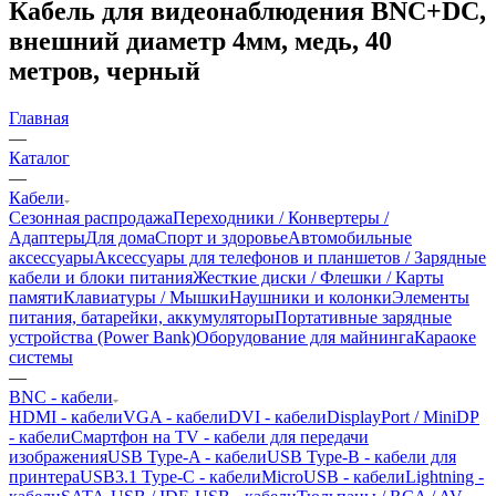
Кабель для видеонаблюдения BNC+DC,
внешний диаметр 4мм, медь, 40
метров, черный
Главная
—
Каталог
—
Кабели
Сезонная распродажа
Переходники / Конвертеры /
Адаптеры
Для дома
Спорт и здоровье
Автомобильные
аксессуары
Аксессуары для телефонов и планшетов / Зарядные
кабели и блоки питания
Жесткие диски / Флешки / Карты
памяти
Клавиатуры / Мышки
Наушники и колонки
Элементы
питания, батарейки, аккумуляторы
Портативные зарядные
устройства (Power Bank)
Оборудование для майнинга
Караоке
системы
—
BNC - кабели
HDMI - кабели
VGA - кабели
DVI - кабели
DisplayPort / MiniDP
- кабели
Смартфон на TV - кабели для передачи
изображения
USB Type-A - кабели
USB Type-B - кабели для
принтера
USB3.1 Type-C - кабели
MicroUSB - кабели
Lightning -