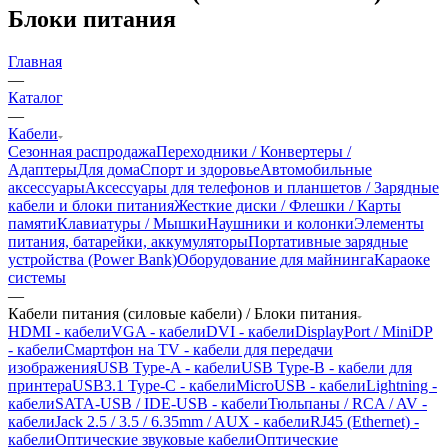
Блоки питания
Главная
—
Каталог
—
Кабели
Сезонная распродажа
Переходники / Конвертеры /
Адаптеры
Для дома
Спорт и здоровье
Автомобильные
аксессуары
Аксессуары для телефонов и планшетов / Зарядные
кабели и блоки питания
Жесткие диски / Флешки / Карты
памяти
Клавиатуры / Мышки
Наушники и колонки
Элементы
питания, батарейки, аккумуляторы
Портативные зарядные
устройства (Power Bank)
Оборудование для майнинга
Караоке
системы
—
Кабели питания (силовые кабели) / Блоки питания
HDMI - кабели
VGA - кабели
DVI - кабели
DisplayPort / MiniDP
- кабели
Смартфон на TV - кабели для передачи
изображения
USB Type-A - кабели
USB Type-B - кабели для
принтера
USB3.1 Type-C - кабели
MicroUSB - кабели
Lightning -
кабели
SATA-USB / IDE-USB - кабели
Тюльпаны / RCA / AV -
кабели
Jack 2.5 / 3.5 / 6.35mm / AUX - кабели
RJ45 (Ethernet) -
кабели
Оптические звуковые кабели
Оптические