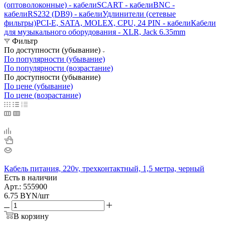
(оптоволоконные) - кабели
SCART - кабели
BNC -
кабели
RS232 (DB9) - кабели
Удлинители (сетевые
фильтры)
PCI-E, SATA, MOLEX, CPU, 24 PIN - кабели
Кабели
для музыкального оборудования - XLR, Jack 6.35mm
Фильтр
По доступности (убывание)
По популярности (убывание)
По популярности (возрастание)
По доступности (убывание)
По цене (убывание)
По цене (возрастание)
Кабель питания, 220v, трехконтактный, 1,5 метра, черный
Есть в наличии
Арт.: 555900
6.75
BYN
/шт
В корзину