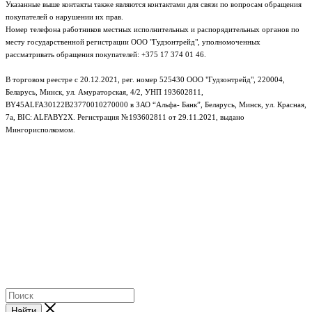
Указанные выше контакты также являются контактами для связи по вопросам обращения
покупателей о нарушении их прав.
Номер телефона работников местных исполнительных и распорядительных органов по
месту государственной регистрации ООО "Гудзонтрейд", уполномоченных
рассматривать обращения покупателей: +375 17 374 01 46.
В торговом реестре с 20.12.2021, рег. номер 525430 ООО "Гудзонтрейд", 220004,
Беларусь, Минск, ул. Амураторская, 4/2, УНП 193602811,
BY45ALFA30122B23770010270000 в ЗАО “Альфа- Банк”, Беларусь, Минск, ул. Красная,
7а, BIC: ALFABY2X. Регистрация №193602811 от 29.11.2021, выдано
Мингорисполкомом.
e-mail: info@gudzon.by © 2017–2026 gudzon.by
Найти