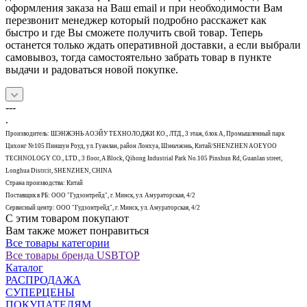
оформления заказа на Ваш email и при необходимости Вам
перезвонит менеджер который подробно расскажет как
быстро и где Вы сможете получить свой товар. Теперь
останется только ждать оперативной доставки, а если выбрали
самовывоз, тогда самостоятельно забрать товар в пункте
выдачи и радоваться новой покупке.
---
.
Производитель: ШЭНЖЭНЬ АОЭЙУ ТЕХНОЛОДЖИ КО., ЛТД., 3 этаж, блок А, Промышленный парк
Цихонг №105 Пиншун Роуд, ул. Гуанлан, район Лонхуа, Шэньчжэнь, Китай/SHENZHEN AOEYOO
TECHNOLOGY CO., LTD., 3 floor, A Block, Qihong Industrial Park No.105 Pinshun Rd, Guanlan street,
Longhua Distrcit, SHENZHEN, CHINA
Страна производства: Китай
Поставщик в РБ: ООО "Гудзонтрейд", г. Минск, ул. Амураторская, 4/2
Сервисный центр: ООО "Гудзонтрейд", г. Минск, ул. Амураторская, 4/2
С этим товаром покупают
Вам также может понравиться
Все товары категории
Все товары бренда USBTOP
Каталог
РАСПРОДАЖА
СУПЕРЦЕНЫ
ПОКУПАТЕЛЯМ