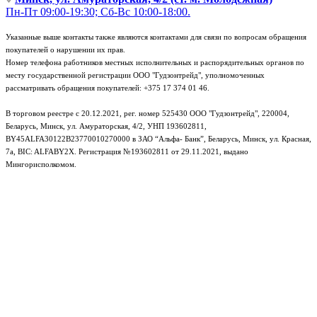
Пн-Пт 09:00-19:30; Сб-Вс 10:00-18:00.
Указанные выше контакты также являются контактами для связи по вопросам обращения
покупателей о нарушении их прав.
Номер телефона работников местных исполнительных и распорядительных органов по
месту государственной регистрации ООО "Гудзонтрейд", уполномоченных
рассматривать обращения покупателей: +375 17 374 01 46.
В торговом реестре с 20.12.2021, рег. номер 525430 ООО "Гудзонтрейд", 220004,
Беларусь, Минск, ул. Амураторская, 4/2, УНП 193602811,
BY45ALFA30122B23770010270000 в ЗАО “Альфа- Банк”, Беларусь, Минск, ул. Красная,
7а, BIC: ALFABY2X. Регистрация №193602811 от 29.11.2021, выдано
Мингорисполкомом.
e-mail: info@gudzon.by © 2017–2026 gudzon.by