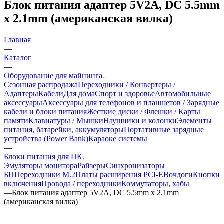
Блок питания адаптер 5V2A, DC 5.5mm
x 2.1mm (американская вилка)
Главная
—
Каталог
—
Оборудование для майнинга
Сезонная распродажа
Переходники / Конвертеры /
Адаптеры
Кабели
Для дома
Спорт и здоровье
Автомобильные
аксессуары
Аксессуары для телефонов и планшетов / Зарядные
кабели и блоки питания
Жесткие диски / Флешки / Карты
памяти
Клавиатуры / Мышки
Наушники и колонки
Элементы
питания, батарейки, аккумуляторы
Портативные зарядные
устройства (Power Bank)
Караоке системы
—
Блоки питания для ПК
Эмуляторы монитора
Райзеры
Синхронизаторы
БП
Переходники М.2
Платы расширения PCI-E
Вочдоги
Кнопки
включения
Провода / переходники
Коммутаторы, хабы
—
Блок питания адаптер 5V2A, DC 5.5mm x 2.1mm
(американская вилка)