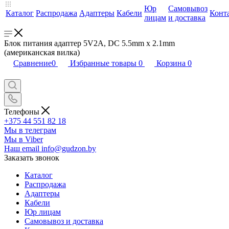
Юр
Самовывоз
Каталог
Распродажа
Адаптеры
Кабели
Конт
лицам
и доставка
Блок питания адаптер 5V2A, DC 5.5mm x 2.1mm
(американская вилка)
Сравнение
0
Избранные товары
0
Корзина
0
Телефоны
+375 44 551 82 18
Мы в телеграм
Мы в Viber
Наш email
info@gudzon.by
Заказать звонок
Каталог
Распродажа
Адаптеры
Кабели
Юр лицам
Самовывоз и доставка