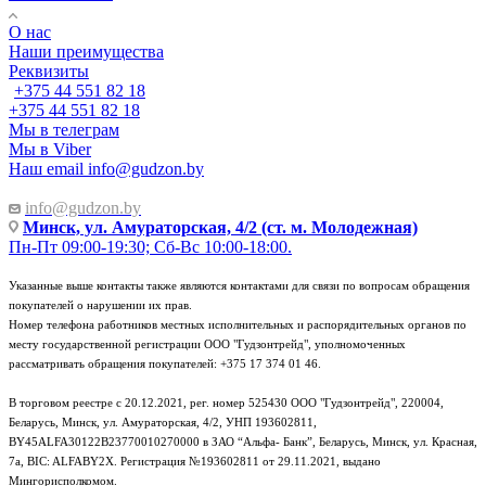
О нас
Наши преимущества
Реквизиты
+375 44 551 82 18
+375 44 551 82 18
Мы в телеграм
Мы в Viber
Наш email
info@gudzon.by
info@gudzon.by
Минск, ул. Амураторская, 4/2 (ст. м. Молодежная)
Пн-Пт 09:00-19:30; Сб-Вс 10:00-18:00.
Указанные выше контакты также являются контактами для связи по вопросам обращения
покупателей о нарушении их прав.
Номер телефона работников местных исполнительных и распорядительных органов по
месту государственной регистрации ООО "Гудзонтрейд", уполномоченных
рассматривать обращения покупателей: +375 17 374 01 46.
В торговом реестре с 20.12.2021, рег. номер 525430 ООО "Гудзонтрейд", 220004,
Беларусь, Минск, ул. Амураторская, 4/2, УНП 193602811,
BY45ALFA30122B23770010270000 в ЗАО “Альфа- Банк”, Беларусь, Минск, ул. Красная,
7а, BIC: ALFABY2X. Регистрация №193602811 от 29.11.2021, выдано
Мингорисполкомом.
e-mail: info@gudzon.by © 2017–2026 gudzon.by