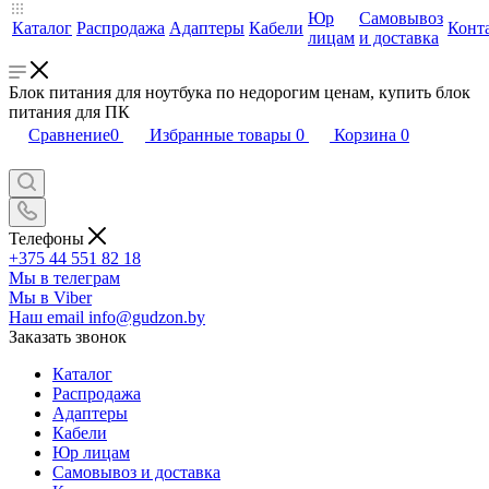
Юр
Самовывоз
Каталог
Распродажа
Адаптеры
Кабели
Конт
лицам
и доставка
Блок питания для ноутбука по недорогим ценам, купить блок
питания для ПК
Сравнение
0
Избранные товары
0
Корзина
0
Телефоны
+375 44 551 82 18
Мы в телеграм
Мы в Viber
Наш email
info@gudzon.by
Заказать звонок
Каталог
Распродажа
Адаптеры
Кабели
Юр лицам
Самовывоз и доставка