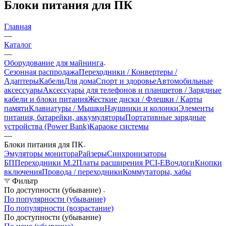
Блоки питания для ПК
Главная
—
Каталог
—
Оборудование для майнинга
Сезонная распродажа
Переходники / Конвертеры /
Адаптеры
Кабели
Для дома
Спорт и здоровье
Автомобильные
аксессуары
Аксессуары для телефонов и планшетов / Зарядные
кабели и блоки питания
Жесткие диски / Флешки / Карты
памяти
Клавиатуры / Мышки
Наушники и колонки
Элементы
питания, батарейки, аккумуляторы
Портативные зарядные
устройства (Power Bank)
Караоке системы
—
Блоки питания для ПК
Эмуляторы монитора
Райзеры
Синхронизаторы
БП
Переходники М.2
Платы расширения PCI-E
Вочдоги
Кнопки
включения
Провода / переходники
Коммутаторы, хабы
Фильтр
По доступности (убывание)
По популярности (убывание)
По популярности (возрастание)
По доступности (убывание)