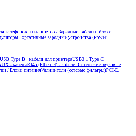
ля телефонов и планшетов / Зарядные кабели и блоки
муляторы
Портативные зарядные устройства (Power
USB Type-B - кабели для принтера
USB3.1 Type-C -
/ AUX - кабели
RJ45 (Ethernet) - кабели
Оптические звуковые
ли) / Блоки питания
Удлинители (сетевые фильтры)
PCI-E,