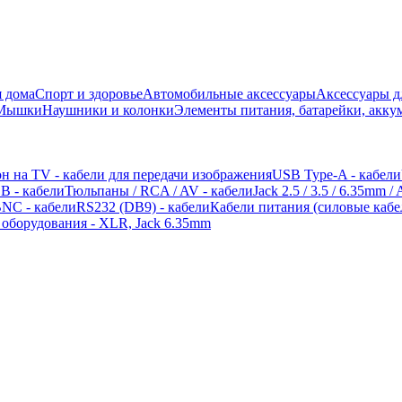
 дома
Спорт и здоровье
Автомобильные аксессуары
Аксессуары д
 Мышки
Наушники и колонки
Элементы питания, батарейки, акку
н на TV - кабели для передачи изображения
USB Type-A - кабели
B - кабели
Тюльпаны / RCA / AV - кабели
Jack 2.5 / 3.5 / 6.35mm 
NC - кабели
RS232 (DB9) - кабели
Кабели питания (силовые кабе
 оборудования - XLR, Jack 6.35mm