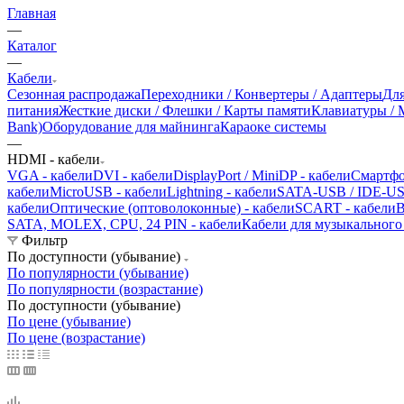
Главная
—
Каталог
—
Кабели
Сезонная распродажа
Переходники / Конвертеры / Адаптеры
Для
питания
Жесткие диски / Флешки / Карты памяти
Клавиатуры /
Bank)
Оборудование для майнинга
Караоке системы
—
HDMI - кабели
VGA - кабели
DVI - кабели
DisplayPort / MiniDP - кабели
Смартфо
кабели
MicroUSB - кабели
Lightning - кабели
SATA-USB / IDE-US
кабели
Оптические (оптоволоконные) - кабели
SCART - кабели
B
SATA, MOLEX, CPU, 24 PIN - кабели
Кабели для музыкального
Фильтр
По доступности (убывание)
По популярности (убывание)
По популярности (возрастание)
По доступности (убывание)
По цене (убывание)
По цене (возрастание)