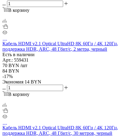
В корзину
Кабель HDMI v2.1 Optical UltraHD 8K 60Гц / 4K 120Гц,
поддержка HDR, ARC, 48 Гбит/с, 2 метра, черный
Есть в наличии
Арт.: 559431
70
BYN
/шт
84
BYN
-
17
%
Экономия
14
BYN
В корзину
Кабель HDMI v2.1 Optical UltraHD 8K 60Гц / 4K 120Гц,
поддержка HDR, ARC, 48 Гбит/с, 30 метров, черный