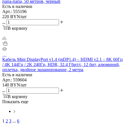
папа-папа, 50 метров, черный
Есть в наличии
Арт.: 555196
220
BYN
/шт
В корзину
Кабель Mini DisplayPort v1.4 (mDP1.4) – HDMI v2.1 – 8K 60Гц
/ 4K 144Гц / 2K 240Гц, HDR, 32.4 Гбит/с, 12 бит, алюминий,
оплетка, двойное экранирование, 2 метра
Есть в наличии
Арт.: 559604
140
BYN
/шт
В корзину
Показать еще
1
2
3
...
6