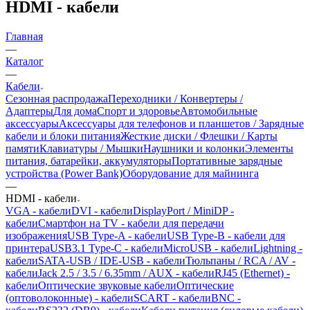
HDMI - кабели
Главная
—
Каталог
—
Кабели
Сезонная распродажа
Переходники / Конвертеры /
Адаптеры
Для дома
Спорт и здоровье
Автомобильные
аксессуары
Аксессуары для телефонов и планшетов / Зарядные
кабели и блоки питания
Жесткие диски / Флешки / Карты
памяти
Клавиатуры / Мышки
Наушники и колонки
Элементы
питания, батарейки, аккумуляторы
Портативные зарядные
устройства (Power Bank)
Оборудование для майнинга
—
HDMI - кабели
VGA - кабели
DVI - кабели
DisplayPort / MiniDP -
кабели
Смартфон на TV - кабели для передачи
изображения
USB Type-A - кабели
USB Type-B - кабели для
принтера
USB3.1 Type-C - кабели
MicroUSB - кабели
Lightning -
кабели
SATA-USB / IDE-USB - кабели
Тюльпаны / RCA / AV -
кабели
Jack 2.5 / 3.5 / 6.35mm / AUX - кабели
RJ45 (Ethernet) -
кабели
Оптические звуковые кабели
Оптические
(оптоволоконные) - кабели
SCART - кабели
BNC -