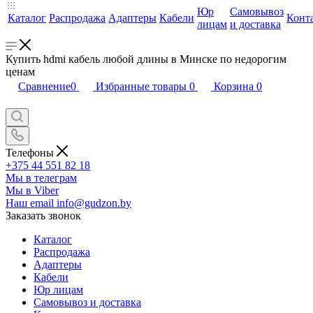
Юр
Самовывоз
Каталог
Распродажа
Адаптеры
Кабели
Конт
лицам
и доставка
Купить hdmi кабель любой длины в Минске по недорогим
ценам
Сравнение
0
Избранные товары
0
Корзина
0
Телефоны
+375 44 551 82 18
Мы в телеграм
Мы в Viber
Наш email
info@gudzon.by
Заказать звонок
Каталог
Распродажа
Адаптеры
Кабели
Юр лицам
Самовывоз и доставка