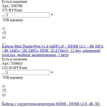
Есть в наличии
Арт.: 556796
275
BYN
/шт
В корзину
Кабель Mini DisplayPort v1.4 (mDP1.4) – HDMI v2.1 – 8K 60Гц
/ 4K 144Гц / 2K 240Гц, HDR, 32.4 Гбит/с, 12 бит, алюминий,
оплетка, двойное экранирование, 1 метр
Есть в наличии
Арт.: 559603
122.50
BYN
/шт
В корзину
Кабель с усилителем-репитером HDMI - HDMI v2.0, 4K 3D,