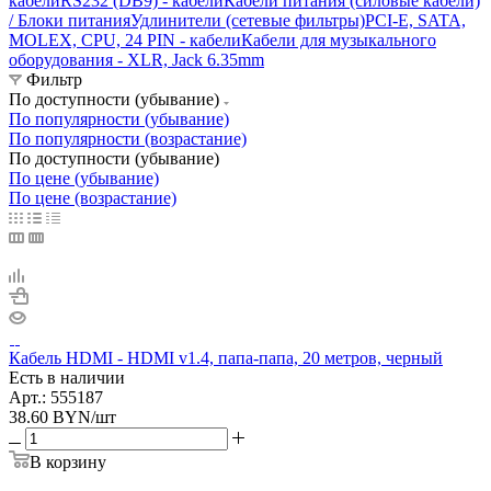
кабели
RS232 (DB9) - кабели
Кабели питания (силовые кабели)
/ Блоки питания
Удлинители (сетевые фильтры)
PCI-E, SATA,
MOLEX, CPU, 24 PIN - кабели
Кабели для музыкального
оборудования - XLR, Jack 6.35mm
Фильтр
По доступности (убывание)
По популярности (убывание)
По популярности (возрастание)
По доступности (убывание)
По цене (убывание)
По цене (возрастание)
Кабель HDMI - HDMI v1.4, папа-папа, 20 метров, черный
Есть в наличии
Арт.: 555187
38.60
BYN
/шт
В корзину