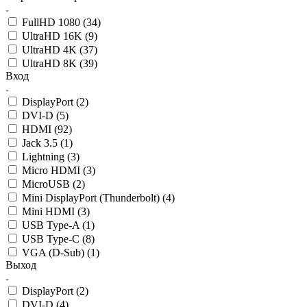
FullHD 1080 (
34
)
UltraHD 16K (
9
)
UltraHD 4K (
37
)
UltraHD 8K (
39
)
Вход
DisplayPort (
2
)
DVI-D (
5
)
HDMI (
92
)
Jack 3.5 (
1
)
Lightning (
3
)
Micro HDMI (
3
)
MicroUSB (
2
)
Mini DisplayPort (Thunderbolt) (
4
)
Mini HDMI (
3
)
USB Type-A (
1
)
USB Type-C (
8
)
VGA (D-Sub) (
1
)
Выход
DisplayPort (
2
)
DVI-D (
4
)