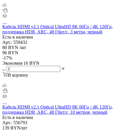
Кабель HDMI v2.1 Optical UltraHD 8K 60Гц / 4K 120Гц,
поддержка HDR, ARC, 48 Гбит/с, 3 метра, черный
Есть в наличии
Арт.: 559432
80
BYN
/шт
96
BYN
-
17
%
Экономия
16
BYN
В корзину
Кабель HDMI v2.1 Optical UltraHD 8K 60Гц / 4K 120Гц,
поддержка HDR, ARC, 48 Гбит/с, 10 метров, черный
Есть в наличии
Арт.: 556793
139
BYN
/шт