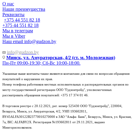
О нас
Наши преимущества
Реквизиты
+375 44 551 82 18
+375 44 551 82 18
Мы в телеграм
Мы в Viber
Наш email
info@gudzon.by
info@gudzon.by
Минск, ул. Амураторская, 4/2 (ст. м. Молодежная)
Пн-Пт 09:00-19:30; Сб-Вс 10:00-18:00.
Указанные выше контакты также являются контактами для связи по вопросам обращения
покупателей о нарушении их прав.
Номер телефона работников местных исполнительных и распорядительных органов по
месту государственной регистрации ООО "Гудзонтрейд", уполномоченных
рассматривать обращения покупателей: +375 17 374 01 46.
В торговом реестре с 20.12.2021, рег. номер 525430 ООО "Гудзонтрейд", 220004,
Беларусь, Минск, ул. Амураторская, 4/2, УНП 193602811,
BY45ALFA30122B23770010270000 в ЗАО “Альфа- Банк”, Беларусь, Минск, ул. Красная,
7а, BIC: ALFABY2X. Регистрация №193602811 от 29.11.2021, выдано
Мингорисполкомом.
e-mail: info@gudzon.by © 2017–2026 gudzon.by