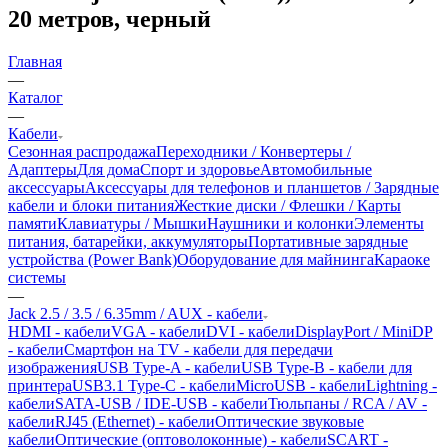
20 метров, черный
Главная
—
Каталог
—
Кабели
Сезонная распродажа
Переходники / Конвертеры /
Адаптеры
Для дома
Спорт и здоровье
Автомобильные
аксессуары
Аксессуары для телефонов и планшетов / Зарядные
кабели и блоки питания
Жесткие диски / Флешки / Карты
памяти
Клавиатуры / Мышки
Наушники и колонки
Элементы
питания, батарейки, аккумуляторы
Портативные зарядные
устройства (Power Bank)
Оборудование для майнинга
Караоке
системы
—
Jack 2.5 / 3.5 / 6.35mm / AUX - кабели
HDMI - кабели
VGA - кабели
DVI - кабели
DisplayPort / MiniDP
- кабели
Смартфон на TV - кабели для передачи
изображения
USB Type-A - кабели
USB Type-B - кабели для
принтера
USB3.1 Type-C - кабели
MicroUSB - кабели
Lightning -
кабели
SATA-USB / IDE-USB - кабели
Тюльпаны / RCA / AV -
кабели
RJ45 (Ethernet) - кабели
Оптические звуковые
кабели
Оптические (оптоволоконные) - кабели
SCART -