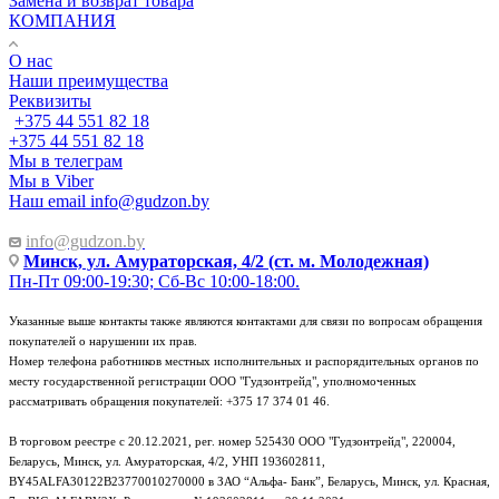
Замена и возврат товара
КОМПАНИЯ
О нас
Наши преимущества
Реквизиты
+375 44 551 82 18
+375 44 551 82 18
Мы в телеграм
Мы в Viber
Наш email
info@gudzon.by
info@gudzon.by
Минск, ул. Амураторская, 4/2 (ст. м. Молодежная)
Пн-Пт 09:00-19:30; Сб-Вс 10:00-18:00.
Указанные выше контакты также являются контактами для связи по вопросам обращения
покупателей о нарушении их прав.
Номер телефона работников местных исполнительных и распорядительных органов по
месту государственной регистрации ООО "Гудзонтрейд", уполномоченных
рассматривать обращения покупателей: +375 17 374 01 46.
В торговом реестре с 20.12.2021, рег. номер 525430 ООО "Гудзонтрейд", 220004,
Беларусь, Минск, ул. Амураторская, 4/2, УНП 193602811,
BY45ALFA30122B23770010270000 в ЗАО “Альфа- Банк”, Беларусь, Минск, ул. Красная,