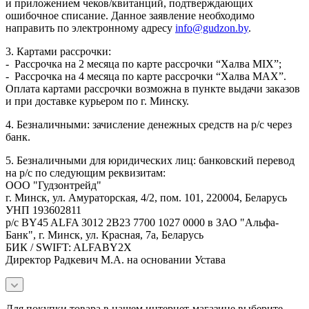
и приложением чеков/квитанций, подтверждающих
ошибочное списание. Данное заявление необходимо
направить по электронному адресу
info@gudzon.by
.
3. Картами рассрочки:
- Рассрочка на 2 месяца по карте рассрочки “Халва MIX”;
- Рассрочка на 4 месяца по карте рассрочки “Халва MAX”.
Оплата картами рассрочки возможна в пункте выдачи заказов
и при доставке курьером по г. Минску.
4. Безналичными: зачисление денежных средств на р/с через
банк.
5. Безналичными для юридических лиц: банковский перевод
на р/с по следующим реквизитам:
ООО "Гудзонтрейд"
г. Минск, ул. Амураторская, 4/2, пом. 101, 220004, Беларусь
УНП 193602811
р/с BY45 ALFA 3012 2B23 7700 1027 0000 в ЗАО "Альфа-
Банк", г. Минск, ул. Красная, 7а, Беларусь
БИК / SWIFT: ALFABY2X
Директор Радкевич М.А. на основании Устава
Для покупки товара в нашем интернет-магазине выберите