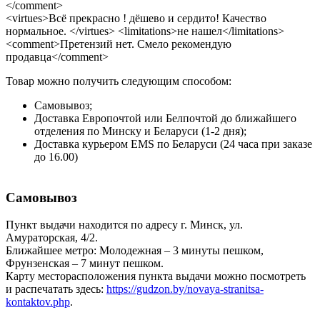
</comment>
<virtues>Всё прекрасно ! дёшево и сердито! Качество
нормальное. </virtues> <limitations>не нашел</limitations>
<comment>Претензий нет. Смело рекомендую
продавца</comment>
Товар можно получить следующим способом:
Самовывоз;
Доставка Европочтой или Белпочтой до ближайшего
отделения по Минску и Беларуси (1-2 дня);
Доставка курьером EMS по Беларуси (24 часа при заказе
до 16.00)
Самовывоз
Пункт выдачи находится по адресу г. Минск, ул.
Амураторская, 4/2.
Ближайшее метро: Молодежная – 3 минуты пешком,
Фрунзенская – 7 минут пешком.
Карту месторасположения пункта выдачи можно посмотреть
и распечатать здесь:
https://gudzon.by/novaya-stranitsa-
kontaktov.php
.