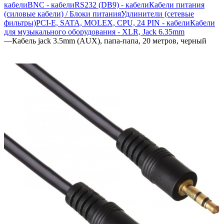
кабели
BNC - кабели
RS232 (DB9) - кабели
Кабели питания
(силовые кабели) / Блоки питания
Удлинители (сетевые
фильтры)
PCI-E, SATA, MOLEX, CPU, 24 PIN - кабели
Кабели
для музыкального оборудования - XLR, Jack 6.35mm
—
Кабель jack 3.5mm (AUX), папа-папа, 20 метров, черный