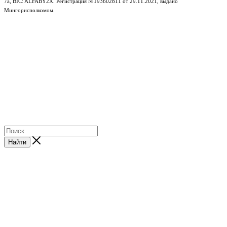
7а, BIC: ALFABY2X. Регистрация №193602811 от 29.11.2021, выдано
Мингорисполкомом.
e-mail: info@gudzon.by © 2017–2026 gudzon.by
Найти