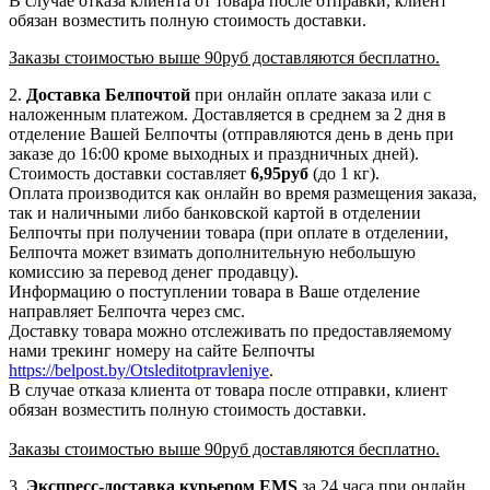
В случае отказа клиента от товара после отправки, клиент
обязан возместить полную стоимость доставки.
Заказы стоимостью выше 90руб доставляются бесплатно.
2.
Доставка
Белпочтой
при онлайн оплате заказа или с
наложенным платежом. Доставляется в среднем за 2 дня в
отделение Вашей Белпочты (отправляются день в день при
заказе до 16:00 кроме выходных и праздничных дней).
Стоимость доставки составляет
6,95
руб
(до 1 кг).
Оплата производится как онлайн во время размещения заказа,
так и наличными либо банковской картой в отделении
Белпочты при получении товара (при оплате в отделении,
Белпочта может взимать дополнительную небольшую
комиссию за перевод денег продавцу).
Информацию о поступлении товара в Ваше отделение
направляет Белпочта через смс.
Доставку товара можно отслеживать по предоставляемому
нами трекинг номеру на сайте Белпочты
https://belpost.by/Otsleditotpravleniye
.
В случае отказа клиента от товара после отправки, клиент
обязан возместить полную стоимость доставки.
Заказы стоимостью выше 90руб доставляются бесплатно.
3.
Экспресс-доставка
курьером EMS
за 24 часа при онлайн