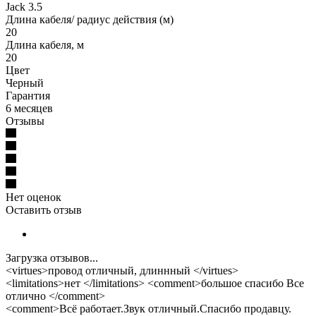
Jack 3.5
Длина кабеля/ радиус действия (м)
20
Длина кабеля, м
20
Цвет
Черный
Гарантия
6 месяцев
Отзывы
Нет оценок
Оставить отзыв
Загрузка отзывов...
<virtues>провод отличный, длиннный </virtues>
<limitations>нет </limitations> <comment>большое спасибо Все
отлично </comment>
<comment>Всё работает.Звук отличный.Спасибо продавцу.