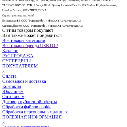
Цихонг №105 Пиншун Роуд, ул. Гуанлан, район Лонхуа, Шэньчжэнь, Китай/SHENZHEN AOEYOO
TECHNOLOGY CO., LTD., 3 floor, A Block, Qihong Industrial Park No.105 Pinshun Rd, Guanlan street,
Longhua Distrcit, SHENZHEN, CHINA
Страна производства: Китай
Поставщик в РБ: ООО "Гудзонтрейд", г. Минск, ул. Амураторская, 4/2
Сервисный центр: ООО "Гудзонтрейд", г. Минск, ул. Амураторская, 4/2
С этим товаром покупают
Вам также может понравиться
Все товары категории
Все товары бренда USBTOP
Каталог
РАСПРОДАЖА
СУПЕРЦЕНЫ
ПОКУПАТЕЛЯМ
Оплата
Самовывоз и доставка
Контакты
Юр. лицам
Оптовикам
Договор публичной оферты
Обработка файлов cookie
Обработка персональных данных
ПОЛЕЗНАЯ ИНФОРМАЦИЯ