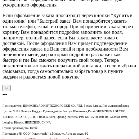
ускоренного оформления.
Если оформление заказа просиходит через кнопки "Купить в
один клик" или "Быстрый заказ, Вам понадобится указать
только телефон, e-mail и город. При оформлении заказа через
корзину Вам понадобится подробно заполнить все поля,
например, полный адрес, если Вы заказываете товар с
доставкой. После оформления Вам придет подтверждение
оформления заказа на Ваш email и при необходимости Вам
перезвонит менеджер который подробно расскажет как
быстро и где Вы сможете получить свой товар. Теперь
останется только ждать оперативной доставки, а если выбрали
самовывоз, тогда самостоятельно забрать товар в пункте
выдачи и радоваться новой покупке.
---
.
Производитель: ШЭНЖЭНЬ АОЭЙУ ТЕХНОЛОДЖИ КО., ЛТД., 3 этаж, блок А, Промышленный парк
Цихонг №105 Пиншун Роуд, ул. Гуанлан, район Лонхуа, Шэньчжэнь, Китай/SHENZHEN AOEYOO
TECHNOLOGY CO., LTD., 3 floor, A Block, Qihong Industrial Park No.105 Pinshun Rd, Guanlan street,
Longhua Distrcit, SHENZHEN, CHINA
Страна производства: Китай
Поставщик в РБ: ООО "Гудзонтрейд", г. Минск, ул. Амураторская, 4/2