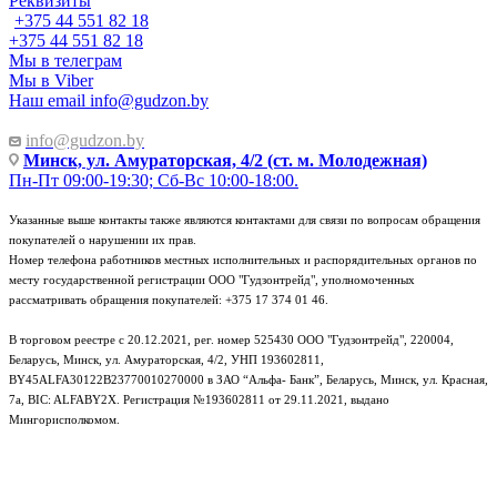
Реквизиты
+375 44 551 82 18
+375 44 551 82 18
Мы в телеграм
Мы в Viber
Наш email
info@gudzon.by
info@gudzon.by
Минск, ул. Амураторская, 4/2 (ст. м. Молодежная)
Пн-Пт 09:00-19:30; Сб-Вс 10:00-18:00.
Указанные выше контакты также являются контактами для связи по вопросам обращения
покупателей о нарушении их прав.
Номер телефона работников местных исполнительных и распорядительных органов по
месту государственной регистрации ООО "Гудзонтрейд", уполномоченных
рассматривать обращения покупателей: +375 17 374 01 46.
В торговом реестре с 20.12.2021, рег. номер 525430 ООО "Гудзонтрейд", 220004,
Беларусь, Минск, ул. Амураторская, 4/2, УНП 193602811,
BY45ALFA30122B23770010270000 в ЗАО “Альфа- Банк”, Беларусь, Минск, ул. Красная,
7а, BIC: ALFABY2X. Регистрация №193602811 от 29.11.2021, выдано
Мингорисполкомом.
e-mail: info@gudzon.by © 2017–2026 gudzon.by