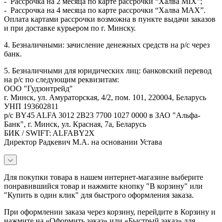
- Рассрочка на 2 месяца по карте рассрочки “Халва MIX”;
- Рассрочка на 4 месяца по карте рассрочки “Халва MAX”.
Оплата картами рассрочки возможна в пункте выдачи заказов
и при доставке курьером по г. Минску.
4. Безналичными: зачисление денежных средств на р/с через
банк.
5. Безналичными для юридических лиц: банковский перевод
на р/с по следующим реквизитам:
ООО "Гудзонтрейд"
г. Минск, ул. Амураторская, 4/2, пом. 101, 220004, Беларусь
УНП 193602811
р/с BY45 ALFA 3012 2B23 7700 1027 0000 в ЗАО "Альфа-
Банк", г. Минск, ул. Красная, 7а, Беларусь
БИК / SWIFT: ALFABY2X
Директор Радкевич М.А. на основании Устава
Для покупки товара в нашем интернет-магазине выберите
понравившийся товар и нажмите кнопку "В корзину" или
"Купить в один клик" для быстрого оформления заказа.
При оформлении заказа через корзину, перейдите в Корзину и
нажмите на «Оформить заказ» или «Быстрый заказ» для