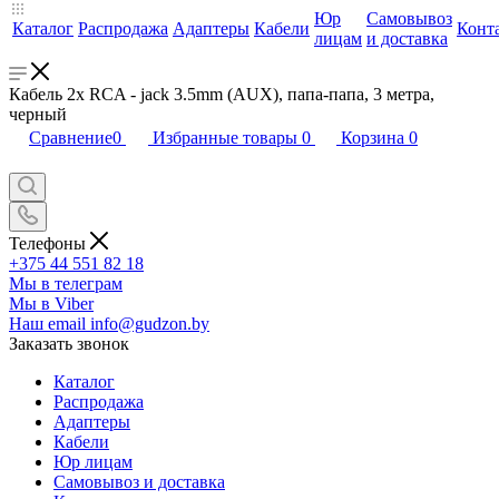
Юр
Самовывоз
Каталог
Распродажа
Адаптеры
Кабели
Конт
лицам
и доставка
Кабель 2x RCA - jack 3.5mm (AUX), папа-папа, 3 метра,
черный
Сравнение
0
Избранные товары
0
Корзина
0
Телефоны
+375 44 551 82 18
Мы в телеграм
Мы в Viber
Наш email
info@gudzon.by
Заказать звонок
Каталог
Распродажа
Адаптеры
Кабели
Юр лицам
Самовывоз и доставка