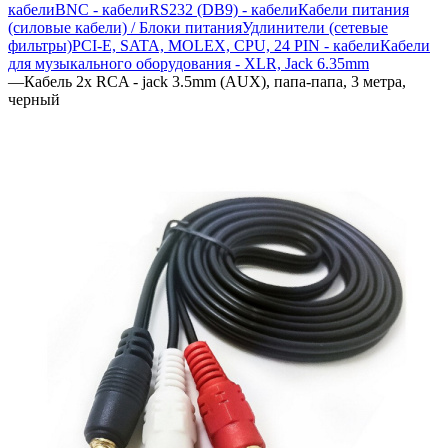
кабели
BNC - кабели
RS232 (DB9) - кабели
Кабели питания
(силовые кабели) / Блоки питания
Удлинители (сетевые
фильтры)
PCI-E, SATA, MOLEX, CPU, 24 PIN - кабели
Кабели
для музыкального оборудования - XLR, Jack 6.35mm
—
Кабель 2x RCA - jack 3.5mm (AUX), папа-папа, 3 метра,
черный