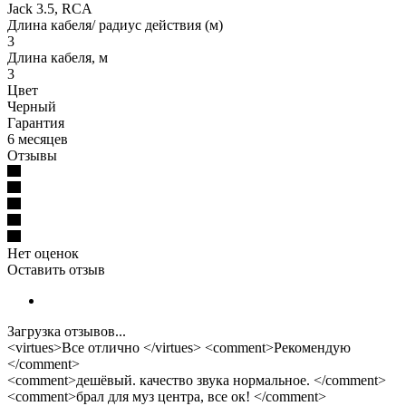
Jack 3.5, RCA
Длина кабеля/ радиус действия (м)
3
Длина кабеля, м
3
Цвет
Черный
Гарантия
6 месяцев
Отзывы
Нет оценок
Оставить отзыв
Загрузка отзывов...
<virtues>Все отлично </virtues> <comment>Рекомендую
</comment>
<comment>дешёвый. качество звука нормальное. </comment>
<comment>брал для муз центра, все ок! </comment>