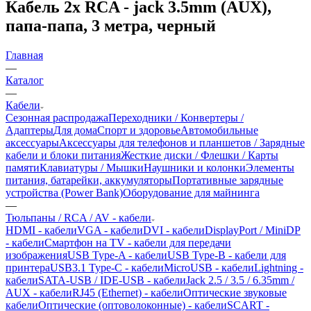
Кабель 2x RCA - jack 3.5mm (AUX),
папа-папа, 3 метра, черный
Главная
—
Каталог
—
Кабели
Сезонная распродажа
Переходники / Конвертеры /
Адаптеры
Для дома
Спорт и здоровье
Автомобильные
аксессуары
Аксессуары для телефонов и планшетов / Зарядные
кабели и блоки питания
Жесткие диски / Флешки / Карты
памяти
Клавиатуры / Мышки
Наушники и колонки
Элементы
питания, батарейки, аккумуляторы
Портативные зарядные
устройства (Power Bank)
Оборудование для майнинга
—
Тюльпаны / RCA / AV - кабели
HDMI - кабели
VGA - кабели
DVI - кабели
DisplayPort / MiniDP
- кабели
Смартфон на TV - кабели для передачи
изображения
USB Type-A - кабели
USB Type-B - кабели для
принтера
USB3.1 Type-C - кабели
MicroUSB - кабели
Lightning -
кабели
SATA-USB / IDE-USB - кабели
Jack 2.5 / 3.5 / 6.35mm /
AUX - кабели
RJ45 (Ethernet) - кабели
Оптические звуковые
кабели
Оптические (оптоволоконные) - кабели
SCART -