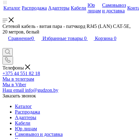
Юр
Самовывоз
Каталог
Распродажа
Адаптеры
Кабели
Конт
лицам
и доставка
Сетевой кабель - витая пара - патчкорд RJ45 (LAN) CAT-5E,
20 метров, белый
Сравнение
0
Избранные товары
0
Корзина
0
Телефоны
+375 44 551 82 18
Мы в телеграм
Мы в Viber
Наш email
info@gudzon.by
Заказать звонок
Каталог
Распродажа
Адаптеры
Кабели
Юр лицам
Самовывоз и доставка