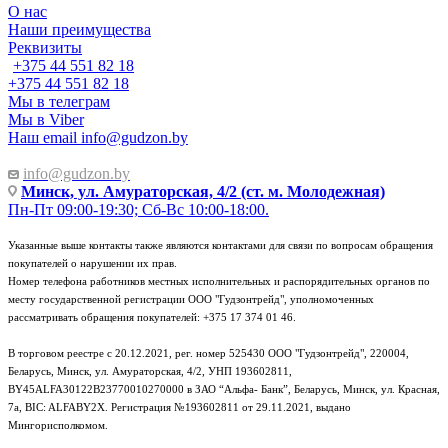
О нас
Наши преимущества
Реквизиты
+375 44 551 82 18
+375 44 551 82 18
Мы в телеграм
Мы в Viber
Наш email
info@gudzon.by
info@gudzon.by
Минск, ул. Амураторская, 4/2 (ст. м. Молодежная)
Пн-Пт 09:00-19:30; Сб-Вс 10:00-18:00.
Указанные выше контакты также являются контактами для связи по вопросам обращения
покупателей о нарушении их прав.
Номер телефона работников местных исполнительных и распорядительных органов по
месту государственной регистрации ООО "Гудзонтрейд", уполномоченных
рассматривать обращения покупателей: +375 17 374 01 46.
В торговом реестре с 20.12.2021, рег. номер 525430 ООО "Гудзонтрейд", 220004,
Беларусь, Минск, ул. Амураторская, 4/2, УНП 193602811,
BY45ALFA30122B23770010270000 в ЗАО “Альфа- Банк”, Беларусь, Минск, ул. Красная,
7а, BIC: ALFABY2X. Регистрация №193602811 от 29.11.2021, выдано
Мингорисполкомом.
e-mail: info@gudzon.by © 2017–2026 gudzon.by