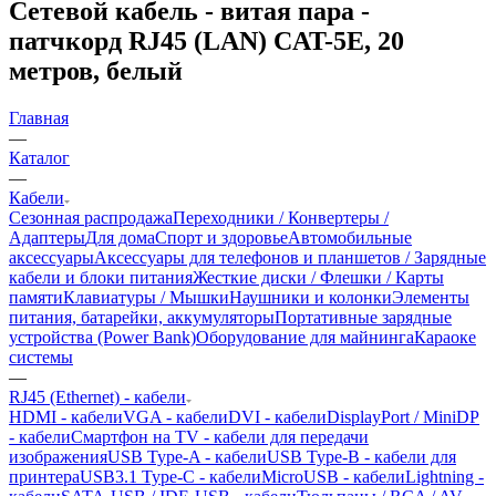
Сетевой кабель - витая пара -
патчкорд RJ45 (LAN) CAT-5E, 20
метров, белый
Главная
—
Каталог
—
Кабели
Сезонная распродажа
Переходники / Конвертеры /
Адаптеры
Для дома
Спорт и здоровье
Автомобильные
аксессуары
Аксессуары для телефонов и планшетов / Зарядные
кабели и блоки питания
Жесткие диски / Флешки / Карты
памяти
Клавиатуры / Мышки
Наушники и колонки
Элементы
питания, батарейки, аккумуляторы
Портативные зарядные
устройства (Power Bank)
Оборудование для майнинга
Караоке
системы
—
RJ45 (Ethernet) - кабели
HDMI - кабели
VGA - кабели
DVI - кабели
DisplayPort / MiniDP
- кабели
Смартфон на TV - кабели для передачи
изображения
USB Type-A - кабели
USB Type-B - кабели для
принтера
USB3.1 Type-C - кабели
MicroUSB - кабели
Lightning -