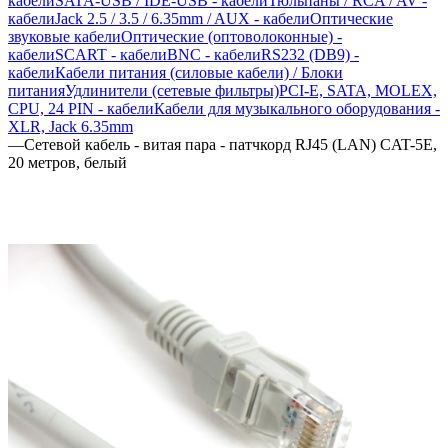
кабели
SATA-USB / IDE-USB - кабели
Тюльпаны / RCA / AV -
кабели
Jack 2.5 / 3.5 / 6.35mm / AUX - кабели
Оптические
звуковые кабели
Оптические (оптоволоконные) -
кабели
SCART - кабели
BNC - кабели
RS232 (DB9) -
кабели
Кабели питания (силовые кабели) / Блоки
питания
Удлинители (сетевые фильтры)
PCI-E, SATA, MOLEX,
CPU, 24 PIN - кабели
Кабели для музыкального оборудования -
XLR, Jack 6.35mm
—
Сетевой кабель - витая пара - патчкорд RJ45 (LAN) CAT-5E,
20 метров, белый