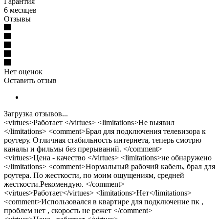
Гарантия
6 месяцев
Отзывы
Нет оценок
Оставить отзыв
Загрузка отзывов...
<virtues>Работает </virtues> <limitations>Не выявил
</limitations> <comment>Брал для подключения телевизора к
роутеру. Отличная стабильность интернета, теперь смотрю
каналы и фильмы без прерываний. </comment>
<virtues>Цена - качество </virtues> <limitations>не обнаружено
</limitations> <comment>Нормальный рабочий кабель, брал для
роутера. По жесткости, по моим ощущениям, средней
жесткости.Рекомендую. </comment>
<virtues>Работает</virtues> <limitations>Нет</limitations>
<comment>Использовался в квартире для подключение пк ,
проблем нет , скорость не режет </comment>