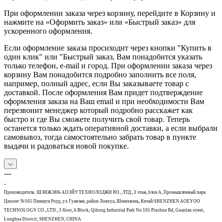
При оформлении заказа через корзину, перейдите в Корзину и
нажмите на «Оформить заказ» или «Быстрый заказ» для
ускоренного оформления.
Если оформление заказа просиходит через кнопки "Купить в
один клик" или "Быстрый заказ, Вам понадобится указать
только телефон, e-mail и город. При оформлении заказа через
корзину Вам понадобится подробно заполнить все поля,
например, полный адрес, если Вы заказываете товар с
доставкой. После оформления Вам придет подтверждение
оформления заказа на Ваш email и при необходимости Вам
перезвонит менеджер который подробно расскажет как
быстро и где Вы сможете получить свой товар. Теперь
останется только ждать оперативной доставки, а если выбрали
самовывоз, тогда самостоятельно забрать товар в пункте
выдачи и радоваться новой покупке.
---
.
Производитель: ШЭНЖЭНЬ АОЭЙУ ТЕХНОЛОДЖИ КО., ЛТД., 3 этаж, блок А, Промышленный парк
Цихонг №105 Пиншун Роуд, ул. Гуанлан, район Лонхуа, Шэньчжэнь, Китай/SHENZHEN AOEYOO
TECHNOLOGY CO., LTD., 3 floor, A Block, Qihong Industrial Park No.105 Pinshun Rd, Guanlan street,
Longhua Distrcit, SHENZHEN, CHINA