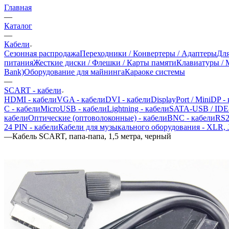
Главная
—
Каталог
—
Кабели
Сезонная распродажа
Переходники / Конвертеры / Адаптеры
Для
питания
Жесткие диски / Флешки / Карты памяти
Клавиатуры /
Bank)
Оборудование для майнинга
Караоке системы
—
SCART - кабели
HDMI - кабели
VGA - кабели
DVI - кабели
DisplayPort / MiniDP -
C - кабели
MicroUSB - кабели
Lightning - кабели
SATA-USB / IDE
кабели
Оптические (оптоволоконные) - кабели
BNC - кабели
RS2
24 PIN - кабели
Кабели для музыкального оборудования - XLR, 
—
Кабель SCART, папа-папа, 1,5 метра, черный