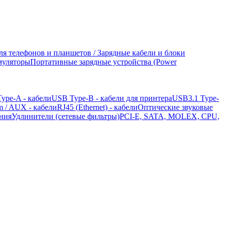
ля телефонов и планшетов / Зарядные кабели и блоки
муляторы
Портативные зарядные устройства (Power
ype-A - кабели
USB Type-B - кабели для принтера
USB3.1 Type-
mm / AUX - кабели
RJ45 (Ethernet) - кабели
Оптические звуковые
ания
Удлинители (сетевые фильтры)
PCI-E, SATA, MOLEX, CPU,