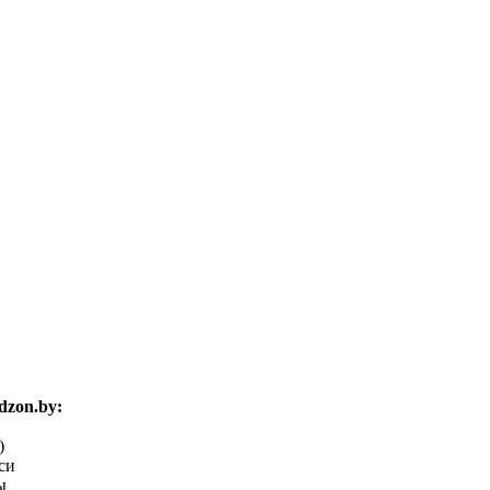
zon.by:
)
си
ы