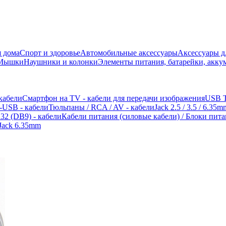
 дома
Спорт и здоровье
Автомобильные аксессуары
Аксессуары д
 Мышки
Наушники и колонки
Элементы питания, батарейки, акку
 кабели
Смартфон на TV - кабели для передачи изображения
USB T
-USB - кабели
Тюльпаны / RCA / AV - кабели
Jack 2.5 / 3.5 / 6.35
32 (DB9) - кабели
Кабели питания (силовые кабели) / Блоки пит
Jack 6.35mm