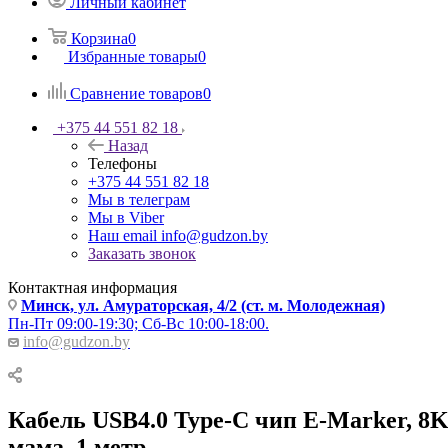
Личный кабинет
Корзина
0
Избранные товары
0
Сравнение товаров
0
+375 44 551 82 18
Назад
Телефоны
+375 44 551 82 18
Мы в телеграм
Мы в Viber
Наш email
info@gudzon.by
Заказать звонок
Контактная информация
Минск, ул. Амураторская, 4/2 (ст. м. Молодежная)
Пн-Пт 09:00-19:30; Сб-Вс 10:00-18:00.
info@gudzon.by
Кабель USB4.0 Type-C чип E-Marker, 8K 
мама, 1 метр