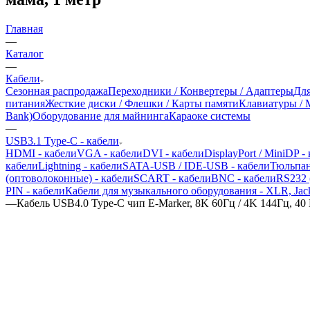
Главная
—
Каталог
—
Кабели
Сезонная распродажа
Переходники / Конвертеры / Адаптеры
Для
питания
Жесткие диски / Флешки / Карты памяти
Клавиатуры /
Bank)
Оборудование для майнинга
Караоке системы
—
USB3.1 Type-C - кабели
HDMI - кабели
VGA - кабели
DVI - кабели
DisplayPort / MiniDP -
кабели
Lightning - кабели
SATA-USB / IDE-USB - кабели
Тюльпан
(оптоволоконные) - кабели
SCART - кабели
BNC - кабели
RS232 
PIN - кабели
Кабели для музыкального оборудования - XLR, Ja
—
Кабель USB4.0 Type-C чип E-Marker, 8K 60Гц / 4K 144Гц, 40 