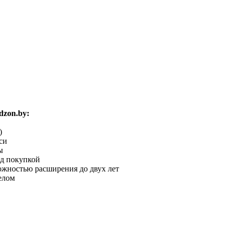
zon.by:
)
си
ы
ед покупкой
можностью расширения до двух лет
елом