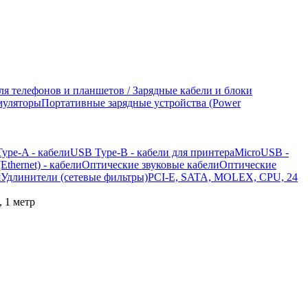
ля телефонов и планшетов / Зарядные кабели и блоки
муляторы
Портативные зарядные устройства (Power
ype-A - кабели
USB Type-B - кабели для принтера
MicroUSB -
Ethernet) - кабели
Оптические звуковые кабели
Оптические
я
Удлинители (сетевые фильтры)
PCI-E, SATA, MOLEX, CPU, 24
, 1 метр