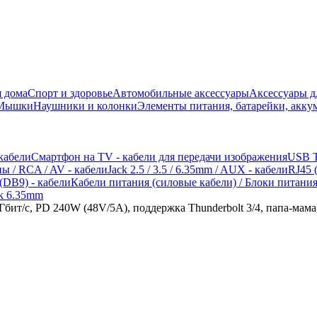
 дома
Спорт и здоровье
Автомобильные аксессуары
Аксессуары д
 Мышки
Наушники и колонки
Элементы питания, батарейки, акку
 кабели
Смартфон на TV - кабели для передачи изображения
USB T
ы / RCA / AV - кабели
Jack 2.5 / 3.5 / 6.35mm / AUX - кабели
RJ45 (
(DB9) - кабели
Кабели питания (силовые кабели) / Блоки питани
ck 6.35mm
Гбит/с, PD 240W (48V/5A), поддержка Thunderbolt 3/4, папа-мама