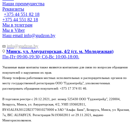
Наши преимущества
Реквизиты
+375 44 551 82 18
+375 44 551 82 18
Мы в телеграм
Мы в Viber
Наш email
info@gudzon.by
info@gudzon.by
Минск, ул. Амураторская, 4/2 (ст. м. Молодежная)
Пн-Пт 09:00-19:30; Сб-Вс 10:00-18:00.
Указанные выше контакты также являются контактами для связи по вопросам обращения
покупателей о нарушении их прав.
Номер телефона работников местных исполнительных и распорядительных органов по
месту государственной регистрации ООО "Гудзонтрейд", уполномоченных
рассматривать обращения покупателей: +375 17 374 01 46.
В торговом реестре с 20.12.2021, рег. номер 525430 ООО "Гудзонтрейд", 220004,
Беларусь, Минск, ул. Амураторская, 4/2, УНП 193602811,
BY45ALFA30122B23770010270000 в ЗАО “Альфа- Банк”, Беларусь, Минск, ул. Красная,
7а, BIC: ALFABY2X. Регистрация №193602811 от 29.11.2021, выдано
Мингорисполкомом.
e-mail: info@gudzon.by © 2017–2026 gudzon.by