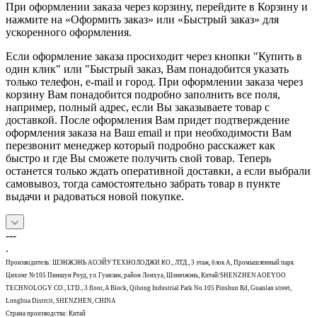
При оформлении заказа через корзину, перейдите в Корзину и
нажмите на «Оформить заказ» или «Быстрый заказ» для
ускоренного оформления.
Если оформление заказа просиходит через кнопки "Купить в
один клик" или "Быстрый заказ, Вам понадобится указать
только телефон, e-mail и город. При оформлении заказа через
корзину Вам понадобится подробно заполнить все поля,
например, полный адрес, если Вы заказываете товар с
доставкой. После оформления Вам придет подтверждение
оформления заказа на Ваш email и при необходимости Вам
перезвонит менеджер который подробно расскажет как
быстро и где Вы сможете получить свой товар. Теперь
останется только ждать оперативной доставки, а если выбрали
самовывоз, тогда самостоятельно забрать товар в пункте
выдачи и радоваться новой покупке.
---
.
Производитель: ШЭНЖЭНЬ АОЭЙУ ТЕХНОЛОДЖИ КО., ЛТД., 3 этаж, блок А, Промышленный парк
Цихонг №105 Пиншун Роуд, ул. Гуанлан, район Лонхуа, Шэньчжэнь, Китай/SHENZHEN AOEYOO
TECHNOLOGY CO., LTD., 3 floor, A Block, Qihong Industrial Park No.105 Pinshun Rd, Guanlan street,
Longhua Distrcit, SHENZHEN, CHINA
Страна производства: Китай