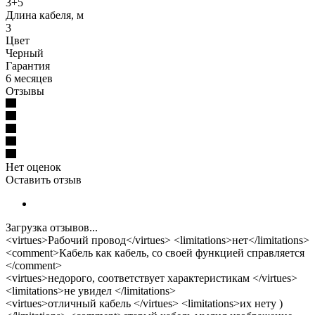
3+5
Длина кабеля, м
3
Цвет
Черный
Гарантия
6 месяцев
Отзывы
Нет оценок
Оставить отзыв
Загрузка отзывов...
<virtues>Рабочий провод</virtues> <limitations>нет</limitations>
<comment>Кабель как кабель, со своей функцией справляется
</comment>
<virtues>недорого, соответствует характеристикам </virtues>
<limitations>не увидел </limitations>
<virtues>отличный кабель </virtues> <limitations>их нету )