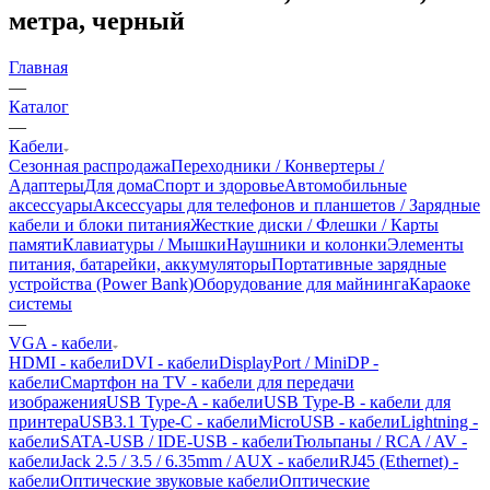
метра, черный
Главная
—
Каталог
—
Кабели
Сезонная распродажа
Переходники / Конвертеры /
Адаптеры
Для дома
Спорт и здоровье
Автомобильные
аксессуары
Аксессуары для телефонов и планшетов / Зарядные
кабели и блоки питания
Жесткие диски / Флешки / Карты
памяти
Клавиатуры / Мышки
Наушники и колонки
Элементы
питания, батарейки, аккумуляторы
Портативные зарядные
устройства (Power Bank)
Оборудование для майнинга
Караоке
системы
—
VGA - кабели
HDMI - кабели
DVI - кабели
DisplayPort / MiniDP -
кабели
Смартфон на TV - кабели для передачи
изображения
USB Type-A - кабели
USB Type-B - кабели для
принтера
USB3.1 Type-C - кабели
MicroUSB - кабели
Lightning -
кабели
SATA-USB / IDE-USB - кабели
Тюльпаны / RCA / AV -
кабели
Jack 2.5 / 3.5 / 6.35mm / AUX - кабели
RJ45 (Ethernet) -
кабели
Оптические звуковые кабели
Оптические