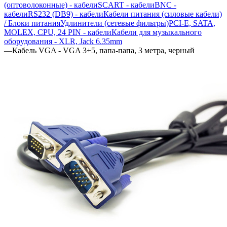
(оптоволоконные) - кабели
SCART - кабели
BNC -
кабели
RS232 (DB9) - кабели
Кабели питания (силовые кабели)
/ Блоки питания
Удлинители (сетевые фильтры)
PCI-E, SATA,
MOLEX, CPU, 24 PIN - кабели
Кабели для музыкального
оборудования - XLR, Jack 6.35mm
—
Кабель VGA - VGA 3+5, папа-папа, 3 метра, черный