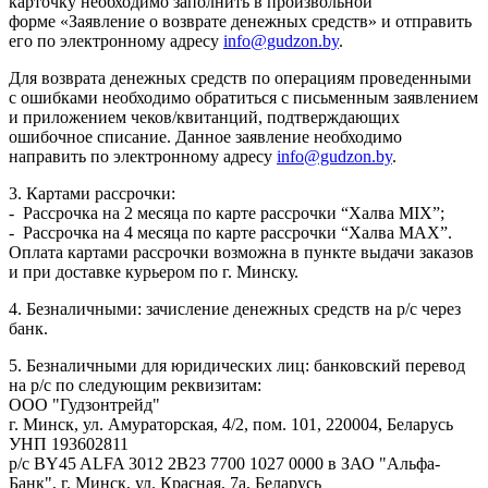
карточку необходимо заполнить в произвольной
форме «Заявление о возврате денежных средств» и отправить
его по электронному адресу
info@gudzon.by
.
Для возврата денежных средств по операциям проведенными
с ошибками необходимо обратиться с письменным заявлением
и приложением чеков/квитанций, подтверждающих
ошибочное списание. Данное заявление необходимо
направить по электронному адресу
info@gudzon.by
.
3. Картами рассрочки:
- Рассрочка на 2 месяца по карте рассрочки “Халва MIX”;
- Рассрочка на 4 месяца по карте рассрочки “Халва MAX”.
Оплата картами рассрочки возможна в пункте выдачи заказов
и при доставке курьером по г. Минску.
4. Безналичными: зачисление денежных средств на р/с через
банк.
5. Безналичными для юридических лиц: банковский перевод
на р/с по следующим реквизитам:
ООО "Гудзонтрейд"
г. Минск, ул. Амураторская, 4/2, пом. 101, 220004, Беларусь
УНП 193602811
р/с BY45 ALFA 3012 2B23 7700 1027 0000 в ЗАО "Альфа-
Банк", г. Минск, ул. Красная, 7а, Беларусь