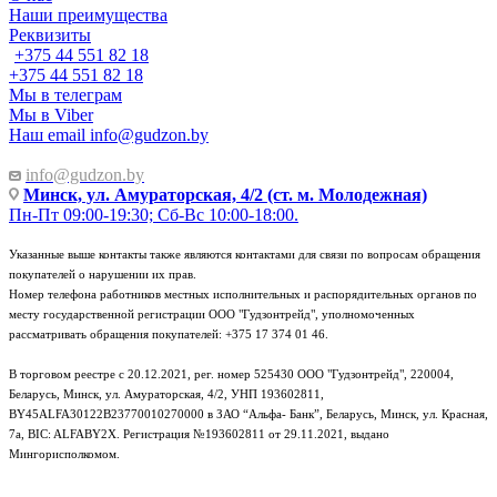
Наши преимущества
Реквизиты
+375 44 551 82 18
+375 44 551 82 18
Мы в телеграм
Мы в Viber
Наш email
info@gudzon.by
info@gudzon.by
Минск, ул. Амураторская, 4/2 (ст. м. Молодежная)
Пн-Пт 09:00-19:30; Сб-Вс 10:00-18:00.
Указанные выше контакты также являются контактами для связи по вопросам обращения
покупателей о нарушении их прав.
Номер телефона работников местных исполнительных и распорядительных органов по
месту государственной регистрации ООО "Гудзонтрейд", уполномоченных
рассматривать обращения покупателей: +375 17 374 01 46.
В торговом реестре с 20.12.2021, рег. номер 525430 ООО "Гудзонтрейд", 220004,
Беларусь, Минск, ул. Амураторская, 4/2, УНП 193602811,
BY45ALFA30122B23770010270000 в ЗАО “Альфа- Банк”, Беларусь, Минск, ул. Красная,
7а, BIC: ALFABY2X. Регистрация №193602811 от 29.11.2021, выдано
Мингорисполкомом.
e-mail: info@gudzon.by © 2017–2026 gudzon.by