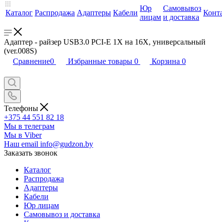
Юр
Самовывоз
Каталог
Распродажа
Адаптеры
Кабели
Конт
лицам
и доставка
Адаптер - райзер USB3.0 PCI-E 1X на 16X, универсальный
(ver.008S)
Сравнение
0
Избранные товары
0
Корзина
0
Телефоны
+375 44 551 82 18
Мы в телеграм
Мы в Viber
Наш email
info@gudzon.by
Заказать звонок
Каталог
Распродажа
Адаптеры
Кабели
Юр лицам
Самовывоз и доставка