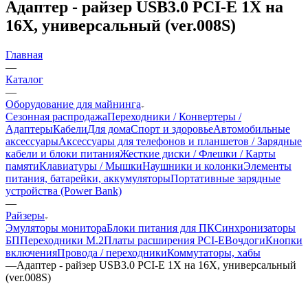
Адаптер - райзер USB3.0 PCI-E 1X на
16X, универсальный (ver.008S)
Главная
—
Каталог
—
Оборудование для майнинга
Сезонная распродажа
Переходники / Конвертеры /
Адаптеры
Кабели
Для дома
Спорт и здоровье
Автомобильные
аксессуары
Аксессуары для телефонов и планшетов / Зарядные
кабели и блоки питания
Жесткие диски / Флешки / Карты
памяти
Клавиатуры / Мышки
Наушники и колонки
Элементы
питания, батарейки, аккумуляторы
Портативные зарядные
устройства (Power Bank)
—
Райзеры
Эмуляторы монитора
Блоки питания для ПК
Синхронизаторы
БП
Переходники М.2
Платы расширения PCI-E
Вочдоги
Кнопки
включения
Провода / переходники
Коммутаторы, хабы
—
Адаптер - райзер USB3.0 PCI-E 1X на 16X, универсальный
(ver.008S)