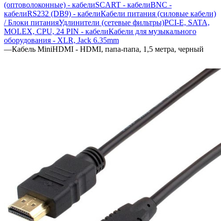
(оптоволоконные) - кабели
SCART - кабели
BNC -
кабели
RS232 (DB9) - кабели
Кабели питания (силовые кабели)
/ Блоки питания
Удлинители (сетевые фильтры)
PCI-E, SATA,
MOLEX, CPU, 24 PIN - кабели
Кабели для музыкального
оборудования - XLR, Jack 6.35mm
—
Кабель MiniHDMI - HDMI, папа-папа, 1,5 метра, черный