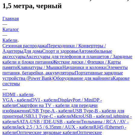
1,5 метра, черный
Главная
—
Каталог
—
Кабели
Сезонная распродажа
Переходники / Конвертеры /
Адаптеры
Для дома
Спорт и здоровье
Автомобильные
аксессуары
Аксессуары для телефонов и планшетов / Зарядные
кабели и блоки питания
Жесткие диски / Флешки / Карты
памяти
Клавиатуры / Мышки
Наушники и колонки
Элементы
питания, батарейки, аккумуляторы
Портативные зарядные
устройства (Power Bank)
Оборудование для майнинга
Караоке
системы
—
HDMI - кабели
VGA - кабели
DVI - кабели
DisplayPort / MiniDP -
кабели
Смартфон на TV - кабели для передачи
изображения
USB Type-A - кабели
USB Type-B - кабели для
принтера
USB3.1 Type-C - кабели
MicroUSB - кабели
Lightning -
кабели
SATA-USB / IDE-USB - кабели
Тюльпаны / RCA / AV -
кабели
Jack 2.5 / 3.5 / 6.35mm / AUX - кабели
RJ45 (Ethernet) -
кабели
Оптические звуковые кабели
Оптические