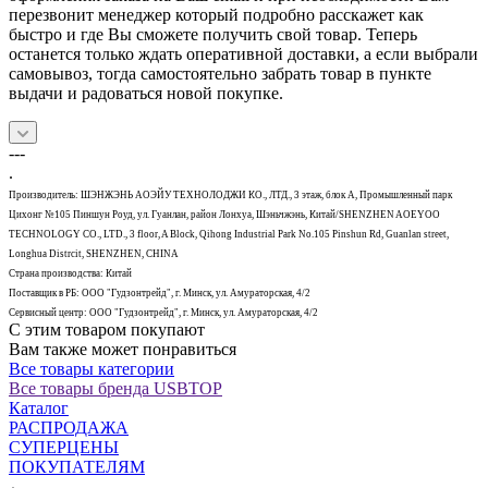
перезвонит менеджер который подробно расскажет как
быстро и где Вы сможете получить свой товар. Теперь
останется только ждать оперативной доставки, а если выбрали
самовывоз, тогда самостоятельно забрать товар в пункте
выдачи и радоваться новой покупке.
---
.
Производитель: ШЭНЖЭНЬ АОЭЙУ ТЕХНОЛОДЖИ КО., ЛТД., 3 этаж, блок А, Промышленный парк
Цихонг №105 Пиншун Роуд, ул. Гуанлан, район Лонхуа, Шэньчжэнь, Китай/SHENZHEN AOEYOO
TECHNOLOGY CO., LTD., 3 floor, A Block, Qihong Industrial Park No.105 Pinshun Rd, Guanlan street,
Longhua Distrcit, SHENZHEN, CHINA
Страна производства: Китай
Поставщик в РБ: ООО "Гудзонтрейд", г. Минск, ул. Амураторская, 4/2
Сервисный центр: ООО "Гудзонтрейд", г. Минск, ул. Амураторская, 4/2
С этим товаром покупают
Вам также может понравиться
Все товары категории
Все товары бренда USBTOP
Каталог
РАСПРОДАЖА
СУПЕРЦЕНЫ
ПОКУПАТЕЛЯМ