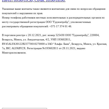
Пн-Пт 09:00-19:30; Сб-Вс 10:00-18:00.
Указанные выше контакты также являются контактами для связи по вопросам обращения
покупателей о нарушении их прав.
Номер телефона работников местных исполнительных и распорядительных органов по
месту государственной регистрации ООО "Гудзонтрейд", уполномоченных
рассматривать обращения покупателей: +375 17 374 01 46.
В торговом реестре с 20.12.2021, рег. номер 525430 ООО "Гудзонтрейд", 220004,
Беларусь, Минск, ул. Амураторская, 4/2, УНП 193602811,
BY45ALFA30122B23770010270000 в ЗАО “Альфа- Банк”, Беларусь, Минск, ул. Красная,
7а, BIC: ALFABY2X. Регистрация №193602811 от 29.11.2021, выдано
Мингорисполкомом.
e-mail: info@gudzon.by © 2017–2026 gudzon.by