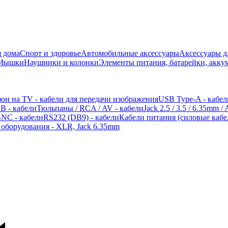
 дома
Спорт и здоровье
Автомобильные аксессуары
Аксессуары д
 Мышки
Наушники и колонки
Элементы питания, батарейки, акку
он на TV - кабели для передачи изображения
USB Type-A - кабел
B - кабели
Тюльпаны / RCA / AV - кабели
Jack 2.5 / 3.5 / 6.35mm 
NC - кабели
RS232 (DB9) - кабели
Кабели питания (силовые кабе
 оборудования - XLR, Jack 6.35mm