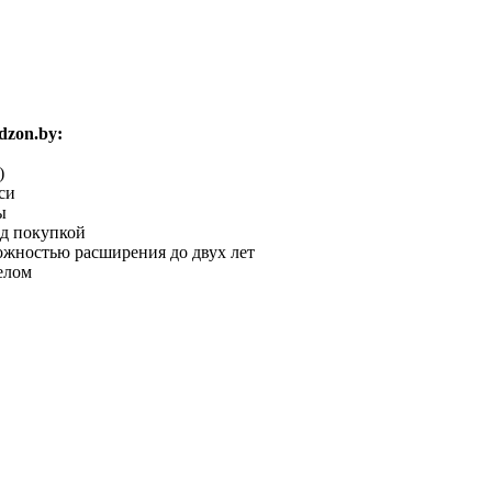
zon.by:
)
си
ы
ед покупкой
можностью расширения до двух лет
елом