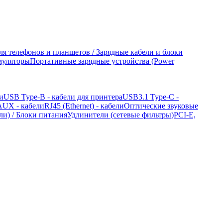
ля телефонов и планшетов / Зарядные кабели и блоки
муляторы
Портативные зарядные устройства (Power
и
USB Type-B - кабели для принтера
USB3.1 Type-C -
/ AUX - кабели
RJ45 (Ethernet) - кабели
Оптические звуковые
ли) / Блоки питания
Удлинители (сетевые фильтры)
PCI-E,