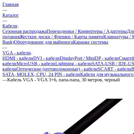
Главная
—
Каталог
—
Кабели
Сезонная распродажа
Переходники / Конвертеры / Адаптеры
Для
питания
Жесткие диски / Флешки / Карты памяти
Клавиатуры /
Bank)
Оборудование для майнинга
Караоке системы
—
VGA - кабели
HDMI - кабели
DVI - кабели
DisplayPort / MiniDP - кабели
Смартф
кабели
MicroUSB - кабели
Lightning - кабели
SATA-USB / IDE-US
кабели
Оптические (оптоволоконные) - кабели
SCART - кабели
B
SATA, MOLEX, CPU, 24 PIN - кабели
Кабели для музыкального
—
Кабель VGA - VGA 3+6, папа-папа, 30 метров, черный