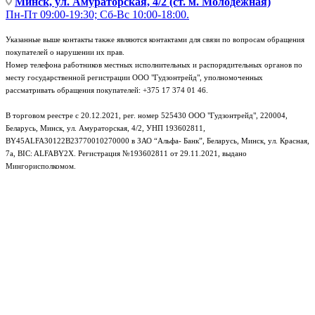
Минск, ул. Амураторская, 4/2 (ст. м. Молодежная)
Пн-Пт 09:00-19:30; Сб-Вс 10:00-18:00.
Указанные выше контакты также являются контактами для связи по вопросам обращения
покупателей о нарушении их прав.
Номер телефона работников местных исполнительных и распорядительных органов по
месту государственной регистрации ООО "Гудзонтрейд", уполномоченных
рассматривать обращения покупателей: +375 17 374 01 46.
В торговом реестре с 20.12.2021, рег. номер 525430 ООО "Гудзонтрейд", 220004,
Беларусь, Минск, ул. Амураторская, 4/2, УНП 193602811,
BY45ALFA30122B23770010270000 в ЗАО “Альфа- Банк”, Беларусь, Минск, ул. Красная,
7а, BIC: ALFABY2X. Регистрация №193602811 от 29.11.2021, выдано
Мингорисполкомом.
e-mail: info@gudzon.by © 2017–2026 gudzon.by